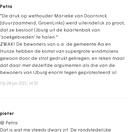
Petra
"De druk op wethouder Marieke van Doorninck
(duurzaamheid, GroenLinks) werd uiteindelijk zo groot,
dat ze besloot IJburg uit de kaartenbak van
‘zoekgebieden’ te halen."
ZWAK! De bewoners van o.a. de gemeente Aa en
Hunze hebben de komst van supergrote windmolens
gewoon door de strot gedrukt gekregen, en reken maar
dat daar met dezelfde argumenten als die van de
bewoners van IJburg enorm tegen geprotesteerd is!.
Op 28 juni 2021, 14:32
pieter
@ Petra
Dat is wat me steeds dwars zit. De randstedelijke