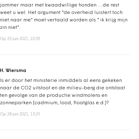
jammer maar met kwaadwillige honden ... de rest
weet u wel. Het argument "de overheid luistert toch
niet naar me" moet vertaald worden als " ik krijg mijn
zin niet".
Op 25 juni 2021, 22:05
H. Wiersma
Is er door het ministerie inmiddels al eens gekeken
naar de CO2 uitstoot en de milieu-berg die ontstaat
ten gevolge van de productie windmolens en
zonneparken (cadmium, lood, floatglas e.d.)?
Op 28 juni 2021, 13:29