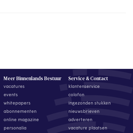
Meer Binnenlands Bestuur
Service & Contact
vacatures
klantenservice
events
colofon
whitepapers
ingezonden stukken
abonnementen
nieuwsbrieven
online magazine
adverteren
personalia
vacature plaatsen