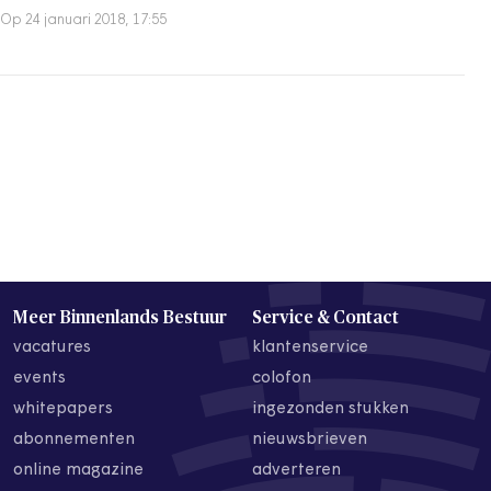
Op 24 januari 2018, 17:55
Meer Binnenlands Bestuur
Service & Contact
vacatures
klantenservice
events
colofon
whitepapers
ingezonden stukken
abonnementen
nieuwsbrieven
online magazine
adverteren