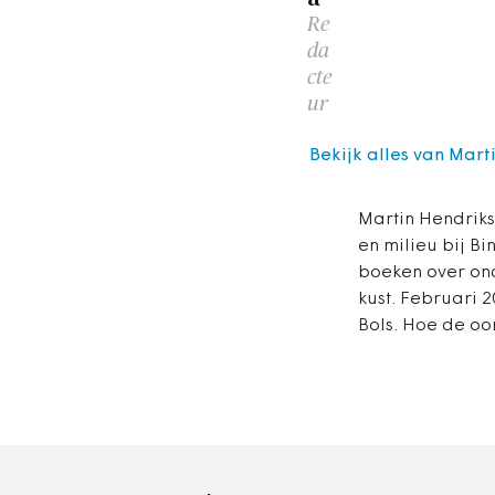
Re
da
cte
ur
Bekijk alles van Mar
Martin Hendriks
en milieu bij B
boeken over ond
kust. Februari 
Bols. Hoe de oor