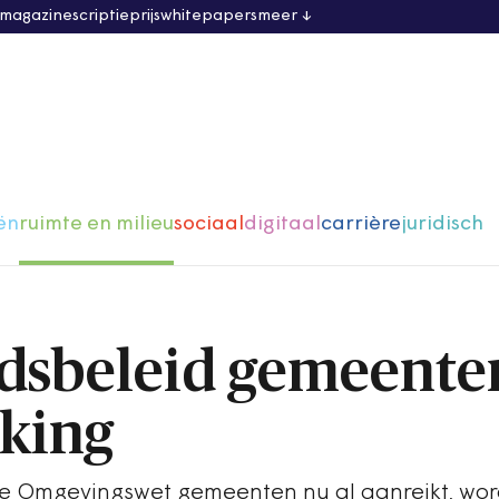
 magazine
scriptieprijs
whitepapers
meer
ën
ruimte en milieu
sociaal
digitaal
carrière
juridisch
dsbeleid gemeente
king
de Omgevingswet gemeenten nu al aanreikt, wo