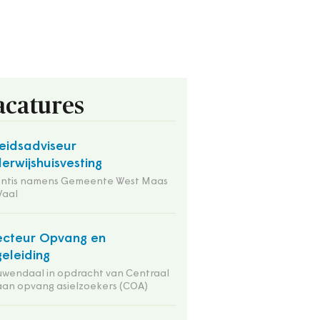
acatures
eidsadviseur
erwijshuisvesting
entis namens Gemeente West Maas
Waal
ecteur Opvang en
eleiding
wendaal in opdracht van Centraal
an opvang asielzoekers (COA)