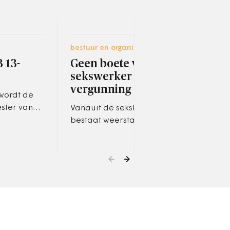
bestuur en organisatie
ruimt
 13-
Geen boete voor
Gez
sekswerker zonder
gem
vergunning
ver
wordt de
ster van
Vanauit de seksbranche
De g
 en Waard.
bestaat weerstand tegen de
Omge
nieuwe regels voor
al a
sekswerkers.
onvo
een 