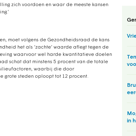
elling zich voordoen en waar de meeste kansen
ng.’
Ger
Vri
eren, moet volgens de Gezondheidsraad de kans
dheid het als ‘zachte’ waarde aflegt tegen de
ving waarvoor wel harde kwantitatieve doelen
Ten
raad schat dat minstens 5 procent van de totale
voo
 milieufactoren, waarbij die door
de grote steden oploopt tot 12 procent.
Bru
eer
Mog
in 