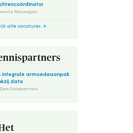
chtencoördinator
eente Nieuwegein
ijk alle vacatures
ennispartners
 integrale armoedeaanpak
kzij data
 Dam Datapartners
Het