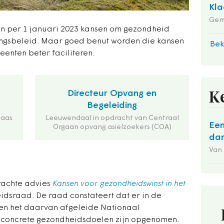
Kla
Gem
n per 1 januari 2023 kansen om gezondheid
ingsbeleid. Maar goed benut worden die kansen
Bek
meenten beter faciliteren.
Directeur Opvang en
K
Begeleiding
Maas
Leeuwendaal in opdracht van Centraal
Een
Orgaan opvang asielzoekers (COA)
dan
Van
brachte advies
Kansen voor gezondheidswinst in het
dsraad. De raad constateert dat er in de
 en het daarvan afgeleide Nationaal
 concrete gezondheidsdoelen zijn opgenomen.