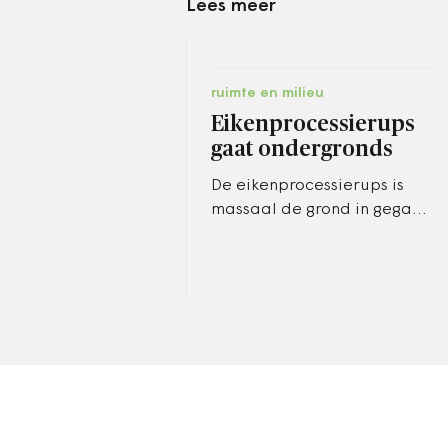
Lees meer
ruimte en milieu
Eikenprocessierups
gaat ondergronds
De eikenprocessierups is
massaal de grond in gegaan.
Maar de overlast wordt
mogelijk groter.