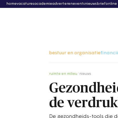
home
vacatures
academie
adverteren
events
nieuwsbrief
online
bestuur en organisatie
financi
ruimte en milieu
/
nieuws
Gezondhei
de verdruk
De gezondheids-tools die 