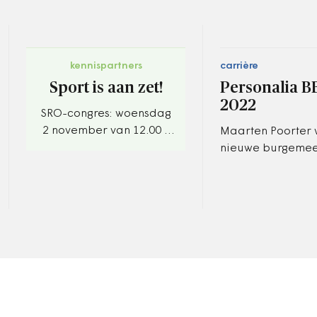
kennispartners
carrière
Sport is aan zet!
Personalia BB
2022
SRO-congres: woensdag
2 november van 12.00 -
Maarten Poorter 
17.00 uur.
nieuwe burgemee
de gemeente Dijk