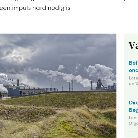
een impuls hard nodig is.
V
Bel
ond
Lat
en 
Dir
Beg
Leeu
Orga