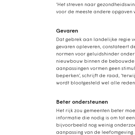
‘Het streven naar gezondheidswins
voor de meeste andere opgaven we
Gevaren
Dat gebrek aan landelijke regie v
gevaren opleveren, constateert d
normen voor geluidshinder onde
nieuwbouw binnen de bebouwde ko
aanpassingen vormen geen stimula
beperken’, schrijft de raad, ‘ter
wordt blootgesteld wel alle reden t
Beter ondersteunen
Het rijk zou gemeenten beter moe
informatie die nodig is om tot ee
bijvoorbeeld nog weinig onderz
aanpassing van de leefomgeving. 