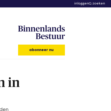
inloggen
zoeken
abonneer nu
n in
rden