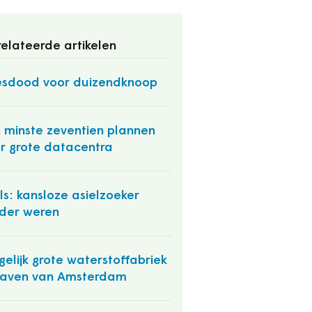
elateerde artikelen
esdood voor duizendknoop
 minste zeventien plannen
r grote datacentra
ls: kansloze asielzoeker
der weren
elijk grote waterstoffabriek
haven van Amsterdam