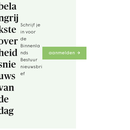
bela
ngrij
Schrijf je
kste
in voor
over
de
Binnenla
heid
nds
aanmelden
Bestuur
snie
nieuwsbri
uws
ef
van
de
dag