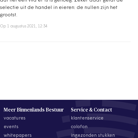
dat het een vvd'er is is genoeg. Zeker daar geldt de
selectie uit de handel in eieren: de nullen zijn het
grootst.
Op 1 augustus 2021, 12:34
Meer Binnenlands Bestuur
Service & Contact
vacatures
klantenservice
events
colofon
whitepapers
ingezonden stukken