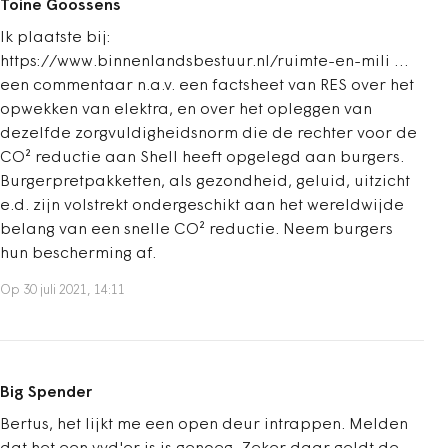
Toine Goossens
Ik plaatste bij:
https://www.binnenlandsbestuur.nl/ruimte-en-mili …
een commentaar n.a.v. een factsheet van RES over het
opwekken van elektra, en over het opleggen van
dezelfde zorgvuldigheidsnorm die de rechter voor de
CO² reductie aan Shell heeft opgelegd aan burgers.
Burgerpretpakketten, als gezondheid, geluid, uitzicht
e.d. zijn volstrekt ondergeschikt aan het wereldwijde
belang van een snelle CO² reductie. Neem burgers
hun bescherming af.
Op 30 juli 2021, 14:11
Big Spender
Bertus, het lijkt me een open deur intrappen. Melden