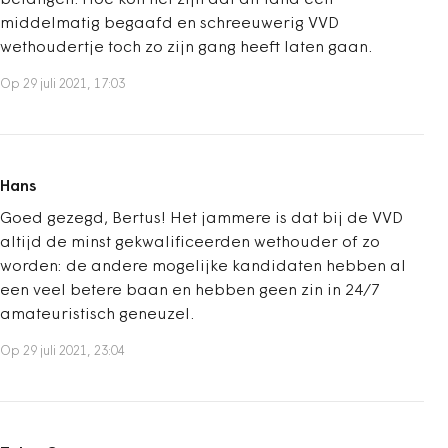
belangen. Hoe kon het zijn dat dit land een
middelmatig begaafd en schreeuwerig VVD
wethoudertje toch zo zijn gang heeft laten gaan.
Op 29 juli 2021, 17:03
Hans
Goed gezegd, Bertus! Het jammere is dat bij de VVD
altijd de minst gekwalificeerden wethouder of zo
worden: de andere mogelijke kandidaten hebben al
een veel betere baan en hebben geen zin in 24/7
amateuristisch geneuzel.
Op 29 juli 2021, 23:04