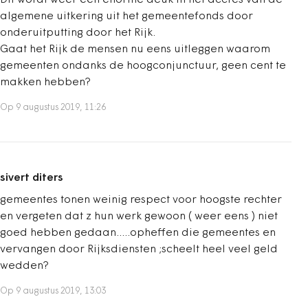
Dit wordt weer een enorme deuk in het accres van de
algemene uitkering uit het gemeentefonds door
onderuitputting door het Rijk.
Gaat het Rijk de mensen nu eens uitleggen waarom
gemeenten ondanks de hoogconjunctuur, geen cent te
makken hebben?
Op 9 augustus 2019, 11:26
sivert diters
gemeentes tonen weinig respect voor hoogste rechter
en vergeten dat z hun werk gewoon ( weer eens ) niet
goed hebben gedaan.....opheffen die gemeentes en
vervangen door Rijksdiensten ;scheelt heel veel geld
wedden?
Op 9 augustus 2019, 13:03