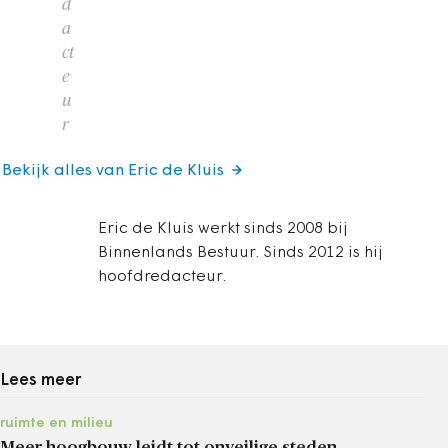
d
a
ct
e
u
r
Bekijk alles van Eric de Kluis
Eric de Kluis werkt sinds 2008 bij
Binnenlands Bestuur. Sinds 2012 is hij
hoofdredacteur.
Lees meer
ruimte en milieu
Meer hoogbouw leidt tot onveilige steden