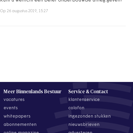
Kunt u wellicht een beter onderbouwde uitleg geven?
Op 26 augustus 2019, 15:27
Meer Binnenlands Bestuur
Service & Contact
vacatures
klantenservice
events
colofon
whitepapers
ingezonden stukken
abonnementen
nieuwsbrieven