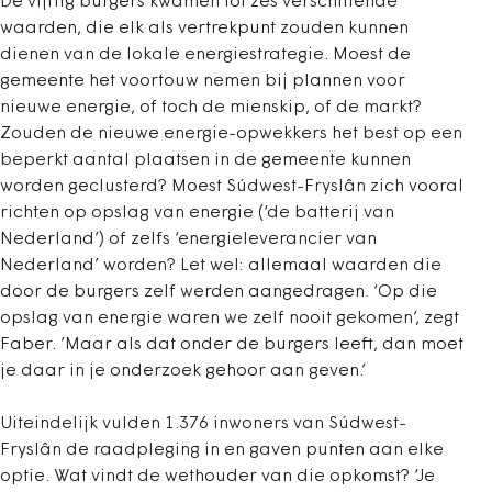
De vijftig burgers kwamen tot zes verschillende
waarden, die elk als vertrekpunt zouden kunnen
dienen van de lokale energiestrategie. Moest de
gemeente het voortouw nemen bij plannen voor
nieuwe energie, of toch de mienskip, of de markt?
Zouden de nieuwe energie-opwekkers het best op een
beperkt aantal plaatsen in de gemeente kunnen
worden geclusterd? Moest Súdwest-Fryslân zich vooral
richten op opslag van energie (‘de batterij van
Nederland’) of zelfs ‘energieleverancier van
Nederland’ worden? Let wel: allemaal waarden die
door de burgers zelf werden aangedragen. ‘Op die
opslag van energie waren we zelf nooit gekomen’, zegt
Faber. ’Maar als dat onder de burgers leeft, dan moet
je daar in je onderzoek gehoor aan geven.’
Uiteindelijk vulden 1.376 inwoners van Súdwest-
Fryslân de raadpleging in en gaven punten aan elke
optie. Wat vindt de wethouder van die opkomst? ‘Je