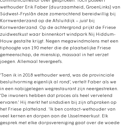
communicatiestaf over gesproken. Toch poseert
wethouder Erik Faber (duurzaamheid, GroenLinks) van
Súdwest-Fryslân deze zomerochtend bereidwillig bij
Kornwerderzand op de Afsluitdijk –
juist
bij
Kornwerderzand. Op de achtergrond prijkt de Friese
zuidwestkust waar binnenkort windpark Nij Hiddum-
Houw gestalte krijgt. Negen megawindmolens met een
tiphoogte van 190 meter die de plaatselijke Friese
gemeenschap, de mienskip, massaal in het verzet
joegen. Allemaal tevergeefs.
‘Toen ik in 2018 wethouder werd, was de provinciale
besluitvorming eigenlijk al rond’, vertelt Faber als we
in een nabijgelegen wegrestaurant zijn neergestreken.
‘De inwoners hebben dat proces als heel vervelend
ervaren.’ Hij merkt het sindsdien bij zijn afspraken op
het Friese platteland. ‘Ik ben contact-wethouder van
veel kernen en dorpen aan de IJsselmeerkust. Elk
gesprek met elke dorpsvereniging gaat over de woede