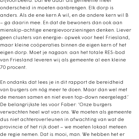
bijvoorbeeld. Dat we daar als gemeente meer
onderscheid in moeten aanbrengen. Elk dorp is
anders. Als de ene kern A wil, en de andere kern wil B
– ga daarin mee. En dat de bewoners dan ook aan
mienskip-achtige energievoorzieningen denken. Liever
geen clusters van energie- opwek voor heel Friesland,
maar kleine coöperaties binnen de eigen kern of het
eigen dorp. Moet je nagaan: aan het totale RES-bod
van Friesland leveren wij als gemeente al een kleine
70 procent.
En ondanks dat lees je in dit rapport de bereidheid
van burgers om nóg meer te doen. Maar dan wel met
de mensen samen en niet even top-down neergelegd.’
De belangrijkste les voor Faber: ‘Onze burgers
verwachten heel wat van ons. We moeten als gemeente
dus niet achteroverleunen in afwachting van wat de
provincie of het rijk doet – we moeten lokaal meteen
de regie nemen. Dat is mooi, man. We hebben het er