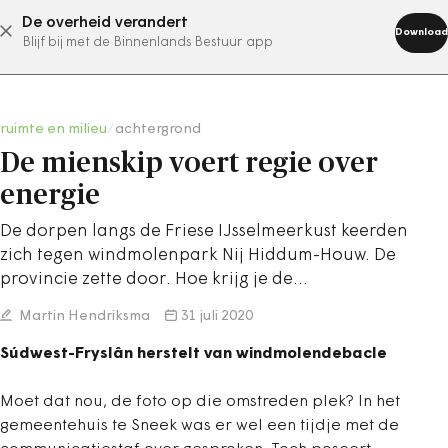
De overheid verandert
abonneer nu
Download
Blijf bij met de Binnenlands Bestuur app
ruimte en milieu
/
achtergrond
De mienskip voert regie over
energie
De dorpen langs de Friese IJsselmeerkust keerden
zich tegen windmolenpark Nij Hiddum-Houw. De
provincie zette door. Hoe krijg je de…
Martin Hendriksma
31 juli 2020
Súdwest-Fryslân herstelt van windmolendebacle
Moet dat nou, de foto op die omstreden plek? In het
gemeentehuis te Sneek was er wel een tijdje met de