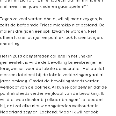
in de film zich af: “Wil je nou echt dat mijn kinderen
niet meer met jouw kinderen gaan spelen?”’
Tegen zo veel verdeeldheid, wil hij maar zeggen, is
zelfs de befaamde Friese mienskip niet bestand. De
molens dreigden een splijtzwam te worden. Niet
alleen tussen burger en politiek, ook tussen burgers
onderling.
Het in 2018 aangetreden college in het Sneker
gemeentehuis wilde de bevolking bijeenbrengen en
terugwinnen voor de lokale democratie. ‘Het aantal
mensen dat stemt bij de lokale verkiezingen gaat al
jaren omlaag. Omdat de bevolking steeds verder
wegloopt van de politiek. Al kun je ook zeggen dat de
politiek steeds verder wegloopt van de bevolking. Ik
wil die twee dichter bij elkaar brengen.’ Ja, beaamt
hij, dat zal elke nieuw aangetreden wethouder in
Nederland zeggen. Lachend: ‘Maar ik wil het ook