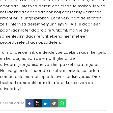
State heeft de laatste kier van de deur dichtgesmeten
door aan ‘intern salderen’ een einde te maken. Ik vind
het laakbaar dat daar ook nog eens terugwerkende
kracht bij is uitgesproken. Eerst verklaart de rechter
zelf ‘intern salderen’ vergunningvrij. Als je daar een
paar jaar later daarop terugkomt, mag je de
samenleving daar terugfietsend niet met een
procedurele chaos opzadelen.
Tot slot benoem ik de derde voetzoeker, naast het geld
en het dogma van de vrijwilligheid: de
uitvoeringsorganisatie van het pakket maatregelen.
Het vergt onder meer de inzet van enkele cohorten
competente mensen op alle overheidsniveaus. Dick,
besteed aandacht aan dit afbreukrisico van de
uitvoering!
Deel dit artikel