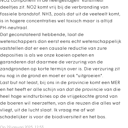
NO2 component in de neergeslagen "kunstmest"
deeltjes zit. NO2 komt vrij bij de verbranding van
fossiele brandstof. NH3, zoals dat uit de veeteelt komt,
is in hogere concentraties wel toxisch maar is altijd
PH-neutraal.
Dat geconstateerd hebbende, laat de
wetenschappers dan eerst eens echt wetenschappelijk
vaststellen dat er een causale reductie van zure
deposities is als we onze koeien opeten en
garanderen dat daarmee de verzuring van de
zandgronden op korte termijn over is. Die verzuring zit
nu nog in de grond en moet er ook "uitgroeien".
Last but not least, bij ons in de provincie komt een MER
en het heeft er alle schijn van dat de provincie van die
heel hoge windturbines op de vrijgekochte grond van
de boeren wil neerzetten, van die reuzen die alles wat
vliegt, uit de lucht slaat. Ik vraag me af wat
schadelijker is voor de biodiversiteit en het bos.
Op 29 januari 2025, 12:53