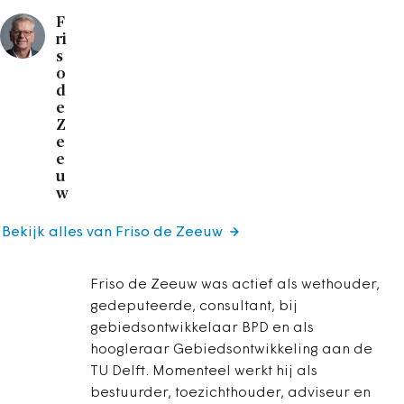
F
ri
s
o
d
e
Z
e
e
u
w
Bekijk alles van Friso de Zeeuw
Friso de Zeeuw was actief als wethouder,
gedeputeerde, consultant, bij
gebiedsontwikkelaar BPD en als
hoogleraar Gebiedsontwikkeling aan de
TU Delft. Momenteel werkt hij als
bestuurder, toezichthouder, adviseur en