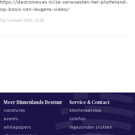
https://dwarsnieuws.nl/ze-verwoesten-het-platteland-
op-basis-van-leugens-video/
Op 5 januari 2026, 16:26
Meer Binnenlands Bestuur
Service & Contact
vacatures
klantenservice
events
colofon
whitepapers
ingezonden stukken