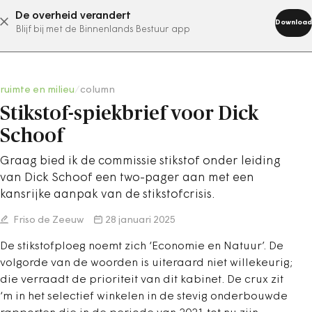
De overheid verandert
abonneer nu
Download
Blijf bij met de Binnenlands Bestuur app
ruimte en milieu
/
column
Stikstof-spiekbrief voor Dick
Schoof
Graag bied ik de commissie stikstof onder leiding
van Dick Schoof een two-pager aan met een
kansrijke aanpak van de stikstofcrisis.
Friso de Zeeuw
28 januari 2025
De stikstofploeg noemt zich ‘Economie en Natuur’. De
volgorde van de woorden is uiteraard niet willekeurig;
die verraadt de prioriteit van dit kabinet.
De crux zit
‘m in het selectief winkelen in de stevig onderbouwde