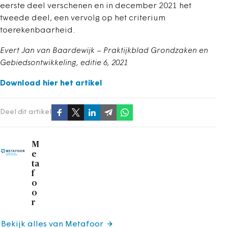
eerste deel verschenen en in december 2021 het
tweede deel, een vervolg op het criterium
toerekenbaarheid.
Evert Jan van Baardewijk – Praktijkblad Grondzaken en
Gebiedsontwikkeling, editie 6, 2021
Download hier het artikel
Deel dit artikel
M
e
ta
f
o
o
r
Bekijk alles van Metafoor