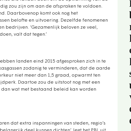
dig zou zijn om aan de afspraken te voldoen.
emd. Daarbovenop komt ook nog het
tussen belofte en uitvoering. Dezelfde fenomenen
 en bedrijven. ‘Gezamenlijk beloven ze veel,
doen, valt dat tegen.’
hebben landen eind 2015 afgesproken zich in te
ikasgassen zodanig te verminderen, dat de aarde
oorkeur niet meer dan 1,5 graad, opwarmt ten
tijdperk. Daartoe zou de uitstoot nog met een
n dan wat met bestaand beleid kan worden
ren dat extra inspanningen van steden, regio’s
elangrijk deel kunnen dichten’, legt het PBL uit.