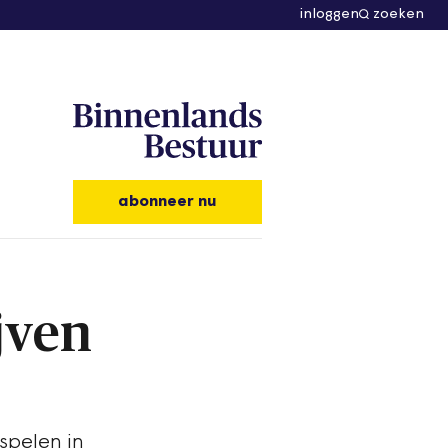
inloggen
zoeken
abonneer nu
jven
spelen in