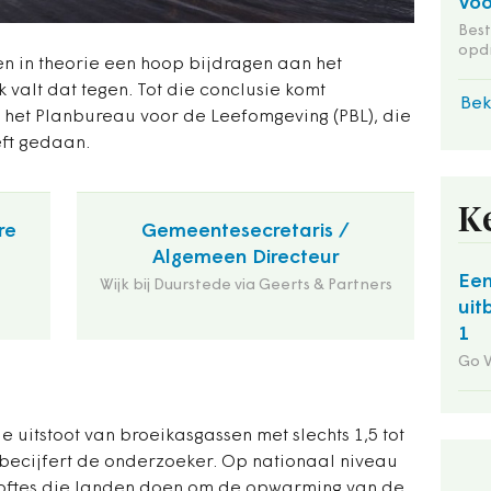
Voo
Bes
opd
en in theorie een hoop bijdragen aan het
 valt dat tegen. Tot die conclusie komt
Bek
het Planbureau voor de Leefomgeving (PBL), die
ft gedaan.
K
re
Gemeentesecretaris /
Algemeen Directeur
Een
Wijk bij Duurstede via Geerts & Partners
uit
1
Go 
 uitstoot van broeikasgassen met slechts 1,5 tot
 becijfert de onderzoeker. Op nationaal niveau
loftes die landen doen om de opwarming van de