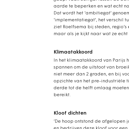
aarde te beperken en wat echt no
Dat wordt het 'ambitiegat' geno
'implementatiegat', het verschil 
ziet Roelfsema bij steden, regio's
maar als je kijkt naar wat ze echt 
Klimaatakkoord
In het klimaatakkoord van Parijs 
spannen om de uitstoot van broe
niet meer dan 2 graden, en bij v
opzichte van het pre-industriële 
derde tot de helft omlaag moete
bereikt.
Kloof dichten
‘De hoop ontstond de afgelopen ja
en bedrijven deze kloof voor een b