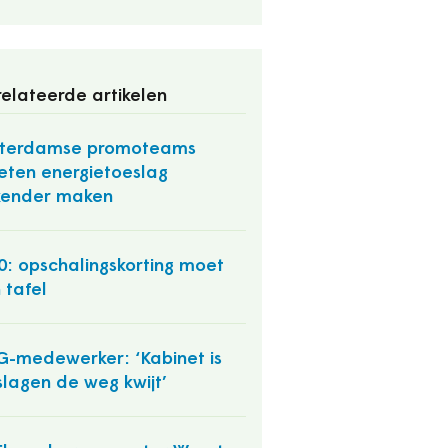
elateerde artikelen
tterdamse promoteams
ten energietoeslag
kender maken
: opschalingskorting moet
 tafel
-medewerker: ‘Kabinet is
slagen de weg kwijt’