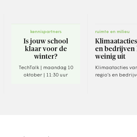
kennispartners
ruimte en milieu
Is jouw school
Klimaatactie
klaar voor de
en bedrijven
winter?
weinig uit
TechTalk | maandag 10
Klimaatacties van
oktober | 11:30 uur
regio’s en bedrij
een belangrijke r
het klimaatbeleid.
nauwelijks het ge