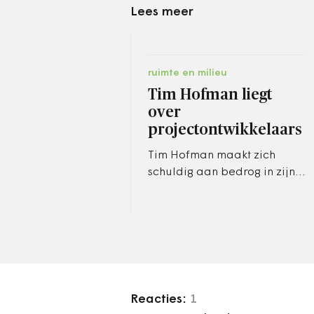
Lees meer
ruimte en milieu
Tim Hofman liegt
over
projectontwikkelaars
Tim Hofman maakt zich
schuldig aan bedrog in zijn
beschuldigingen aan
speculerende
projectontwikkelaars. Aldus
Friso de Zeeuw.
Reacties:
1