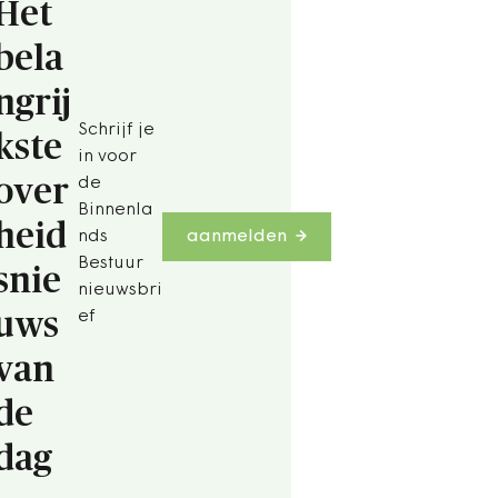
Het
bela
ngrij
Schrijf je
kste
in voor
over
de
Binnenla
heid
nds
aanmelden
Bestuur
snie
nieuwsbri
uws
ef
van
de
dag