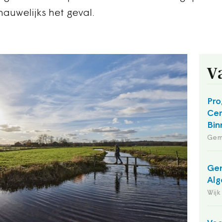
 nauwelijks het geval.
V
Pro
Cen
Bin
Gem
Gem
Alg
Wijk