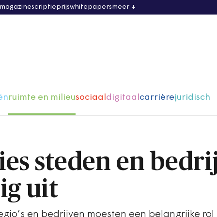
 magazine
scriptieprijs
whitepapers
meer
ën
ruimte en milieu
sociaal
digitaal
carrière
juridisch
ies steden en bedri
ig uit
egio’s en bedrijven moesten een belangrijke rol 