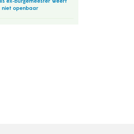
ls ex-burgemeester Weert
 niet openbaar