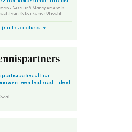
rzitter Rekenkamer Utrecht
tman - Bestuur & Management in
racht van Rekenkamer Utrecht
ijk alle vacatures
ennispartners
 participatiecultuur
bouwen: een leidraad - deel
Vocal