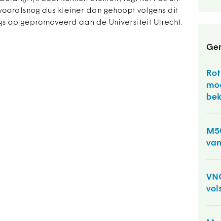
 vooralsnog dus kleiner dan gehoopt volgens dit
gs op gepromoveerd aan de Universiteit Utrecht.
Ger
Ro
moe
be
M50
van
VNG
vol