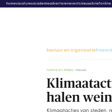
home
vacatures
academie
adverteren
events
nieuwsbrief
online
bestuur en organisatie
financi
ruimte en milieu
/
nieuws
Klimaatact
halen wein
Klimaatacties van steden, r