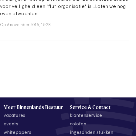
voor veiligheid een "flut-organisatie" is...Laten we nog
even afwachten!
Op 6 november 2015, 15:28
Meer Binnenlands Bestuur
Service & Contact
vacatures
klantenservice
events
colofon
whitepapers
ingezonden stukken