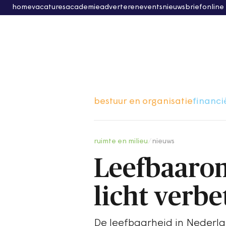
home
vacatures
academie
adverteren
events
nieuwsbrief
online
bestuur en organisatie
financi
ruimte en milieu
/
nieuws
Leefbaarom
licht verbe
De leefbaarheid in Nederlan