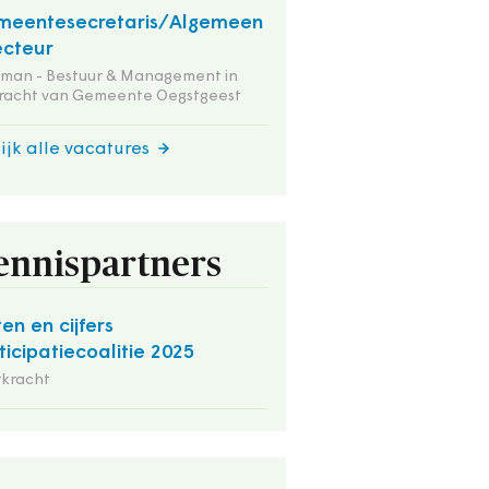
meentesecretaris/Algemeen
ecteur
tman - Bestuur & Management in
racht van Gemeente Oegstgeest
ijk alle vacatures
ennispartners
ten en cijfers
ticipatiecoalitie 2025
rkracht