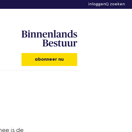
inloggen
zoeken
abonneer nu
mee is de