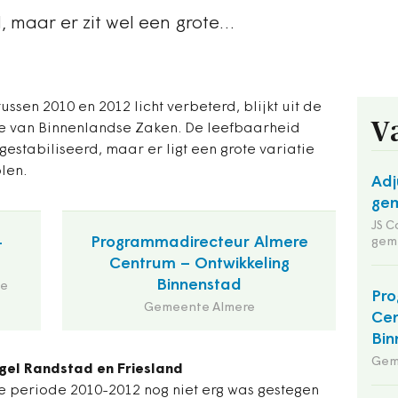
, maar er zit wel een grote…
ssen 2010 en 2012 licht verbeterd, blijkt uit de
V
ie van Binnenlandse Zaken. De leefbaarheid
gestabiliseerd, maar er ligt een grote variatie
len.
Adj
gem
JS C
-
Programmadirecteur Almere
gem
Centrum – Ontwikkeling
Binnenstad
de
Pro
Gemeente Almere
Cen
Bin
Gem
gel Randstad en Friesland
e periode 2010-2012 nog niet erg was gestegen