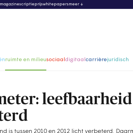
 magazine
scriptieprijs
whitepapers
meer
ën
ruimte en milieu
sociaal
digitaal
carrière
juridisch
eter: leefbaarheid
terd
d is tussen 2010 en 2012 licht verbeterd. Daar