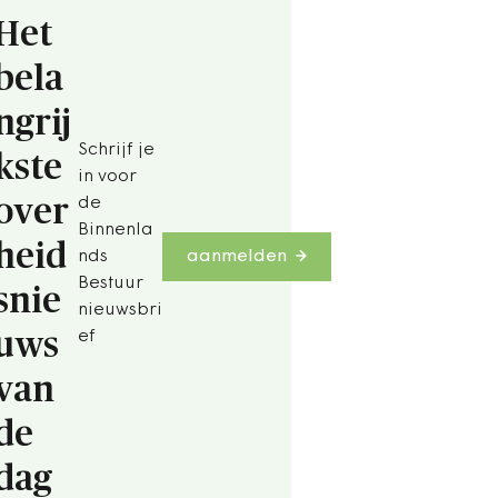
Het
bela
ngrij
Schrijf je
kste
in voor
over
de
Binnenla
heid
nds
aanmelden
Bestuur
snie
nieuwsbri
uws
ef
van
de
dag