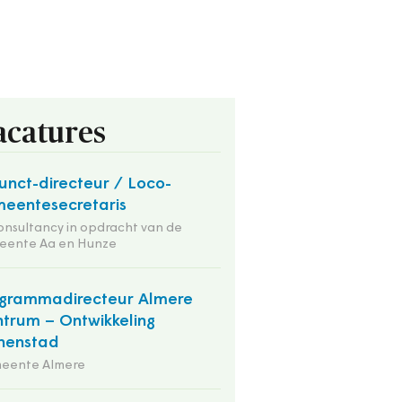
acatures
unct-directeur / Loco-
eentesecretaris
onsultancy in opdracht van de
eente Aa en Hunze
grammadirecteur Almere
trum – Ontwikkeling
nenstad
eente Almere