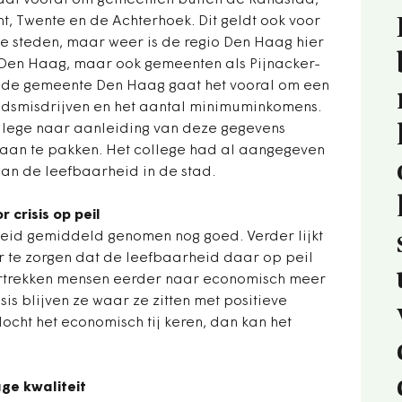
 gaat vooral om gemeenten buiten de Randstad,
t, Twente en de Achterhoek. Dit geldt ook voor
te steden, maar weer is de regio Den Haag hier
d Den Haag, maar ook gemeenten als Pijnacker-
 de gemeente Den Haag gaat het vooral om een
dsmisdrijven en het aantal minimuminkomens.
llege naar aanleiding van deze gegevens
an te pakken. Het college had al aangegeven
aan de leefbaarheid in de stad.
crisis op peil
eid gemiddeld genomen nog goed. Verder lijkt
or te zorgen dat de leefbaarheid daar op peil
vertrekken mensen eerder naar economisch meer
sis blijven ze waar ze zitten met positieve
cht het economisch tij keren, dan kan het
ge kwaliteit