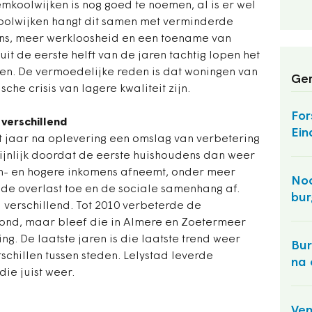
mkoolwijken is nog goed te noemen, al is er wel
oolwijken hangt dit samen met verminderde
ns, meer werkloosheid en een toename van
it de eerste helft van de jaren tachtig lopen het
en. De vermoedelijke reden is dat woningen van
Ger
he crisis van lagere kwaliteit zijn.
For
verschillend
Ein
ht jaar na oplevering een omslag van verbetering
jnlijk doordat de eerste huishoudens dan weer
n- en hogere inkomens afneemt, onder meer
Noo
de overlast toe en de sociale samenhang af.
bur
 verschillend. Tot 2010 verbeterde de
mond, maar bleef die in Almere en Zoetermeer
ing. De laatste jaren is die laatste trend weer
Bur
schillen tussen steden. Lelystad leverde
na 
die juist weer.
Ven