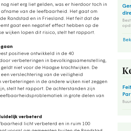
nog niet erg liet gelden, was er hierdoor toch in
Ge
 afname van de leefbaarheid. Het gaat om
dir
e Randstad en in Friesland. Het feit dat de
Bes
eemt gaat een negatief effect hebben op de
opd
wijken lopen dit risico, stelt het rapport.
Bek
egaan
est positieve ontwikkeld in de 40
door verbeteringen in bevolkingssamenstelling,
 geldt niet voor de Haagse krachtwijken. De
K
een verslechtering van de veiligheid
n verbeteringen in de andere wijken niet zeggen
Fei
n, stelt het rapport. De achterstanden zijn
Par
s leefbaarheidsproblematiek in grote delen van
Buu
uidelijk verbeterd
baarheid licht verbeterd en in ruim 100