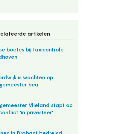
elateerde artikelen
se boetes bij taxicontrole
dhoven
rdwijk is wachten op
gemeester beu
gemeester Vlieland stapt op
conflict 'in privésfeer'
nen in Brabant bedreigd