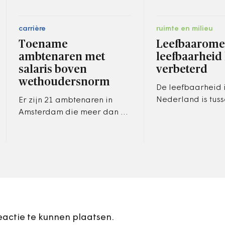
carrière
ruimte en milieu
Toename
Leefbaaromet
ambtenaren met
leefbaarheid 
salaris boven
verbeterd
wethoudersnorm
De leefbaarheid 
Nederland is tuss
Er zijn 21 ambtenaren in
2012 licht verbete
Amsterdam die meer dan de
Daarmee is de l
wethoudersnorm van 154
gestabiliseerd, m
duizend euro per jaar
wel een grote…
verdienen. Het is een forse
toename, vorig…
eactie te kunnen plaatsen.