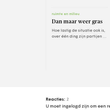
ruimte en milieu
Dan maar weer gras
Hoe lastig de situatie ook is,
over één ding zijn partijen in
de vastgoedmarkt het eens.
Niemand is erbij gebaat als
gemeenten op hun…
Reacties:
2
U moet ingelogd zijn om een r