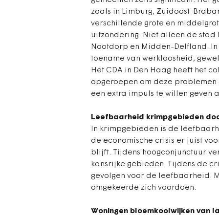
gemeenten zelfs significant. Het
zoals in Limburg, Zuidoost-Braban
verschillende grote en middelgro
uitzondering. Niet alleen de sta
Nootdorp en Midden-Delfland. In
toename van werkloosheid, gewel
Het CDA in Den Haag heeft het co
opgeroepen om deze problemen a
een extra impuls te willen geven 
Leefbaarheid krimpgebieden door 
In krimpgebieden is de leefbaarh
de economische crisis er juist vo
blijft. Tijdens hoogconjunctuur 
kansrijke gebieden. Tijdens de cri
gevolgen voor de leefbaarheid. Mo
omgekeerde zich voordoen.
Woningen bloemkoolwijken van la