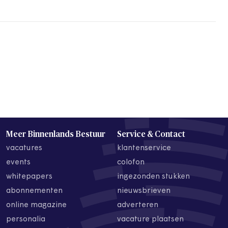
Meer Binnenlands Bestuur
Service & Contact
vacatures
klantenservice
events
colofon
whitepapers
ingezonden stukken
abonnementen
nieuwsbrieven
online magazine
adverteren
personalia
vacature plaatsen