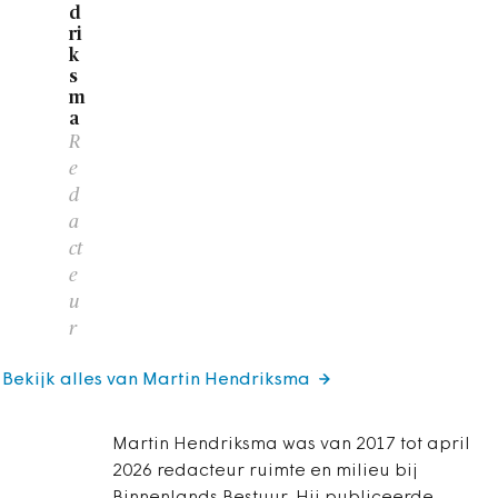
d
ri
k
s
m
a
R
e
d
a
ct
e
u
r
Bekijk alles van Martin Hendriksma
Martin Hendriksma was van 2017 tot april
2026 redacteur ruimte en milieu bij