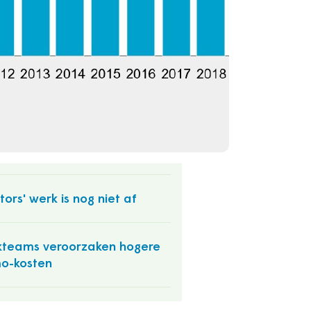
elateerde artikelen
rtclubs moeten
duurzaming aantonen
ningse toestanden in
esland
tors' werk is nog niet af
kteams veroorzaken hogere
o-kosten