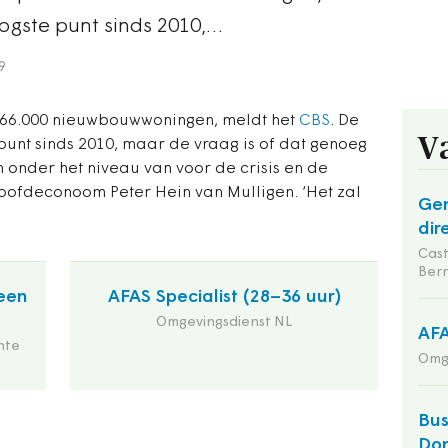
oogste punt sinds 2010,…
9
 66.000 nieuwbouwwoningen, meldt het
CBS
. De
V
 punt sinds 2010, maar de vraag is of dat genoeg
im onder het niveau van voor de crisis en de
 hoofdeconoom Peter Hein van Mulligen. ‘Het zal
Gem
dir
Cas
Ber
een
AFAS Specialist (28–36 uur)
Omgevingsdienst NL
AFA
nte
Omg
Bus
Do