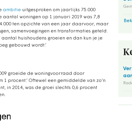
Gem
de
ambitie
uitgesproken om jaarlijks 75.000
e aantal woningen op 1 januari 2019 was 7,8
Bek
74.000 ten opzichte van een jaar daarvoor, maar
ingen, samenvoegingen en transformaties geteld.
t aantal huishoudens groeien en dan kun je je
noeg gebouwd wordt.’
K
Ver
n 2009 groeide de woningvoorraad door
aan
m 1 procent.’ Oftewel een gemiddelde van zo’n
Rad
, in 2014, was de groei slechts 0,6 procent
en.