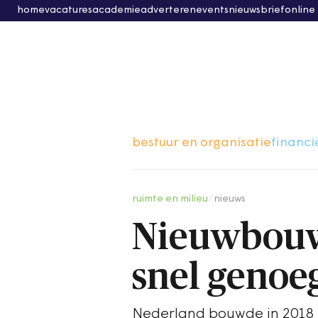
home
vacatures
academie
adverteren
events
nieuwsbrief
online
bestuur en organisatie
financi
ruimte en milieu
/
nieuws
Nieuwbouw 
snel genoe
Nederland bouwde in 2018 