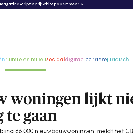
 magazine
scriptieprijs
whitepapers
meer
ën
ruimte en milieu
sociaal
digitaal
carrière
juridisch
woningen lijkt ni
g te gaan
bijna 66.000 nieuwbouwwoningen, meldt het CB