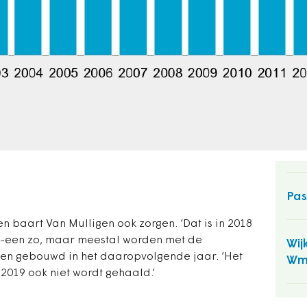
Ger
Spo
ver
Gro
Fri
Pas
 baart Van Mulligen ook zorgen. ‘Dat is in 2018
op-een zo, maar meestal worden met de
Wij
izen gebouwd in het daaropvolgende jaar. ‘Het
Wm
r 2019 ook niet wordt gehaald.’