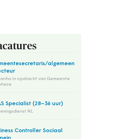
acatures
eentesecretaris/algemeen
ecteur
tanho in opdracht van Gemeente
nheze
S Specialist (28–36 uur)
evingsdienst NL
iness Controller Sociaal
mein