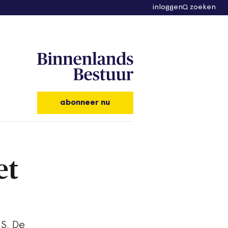
inloggen
zoeken
abonneer nu
et
S. De