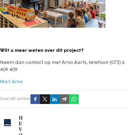
Wilt u meer weten over dit project?
Neem dan contact op met Arno Aarts, telefoon (073) 6
409 409
Mail Arno
Deel dit artikel
H
E
V