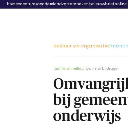
home
vacatures
academie
adverteren
events
nieuwsbrief
online
bestuur en organisatie
financi
ruimte en milieu
/
partnerbijdrage
Omvangrijk
bij gemeent
onderwijs