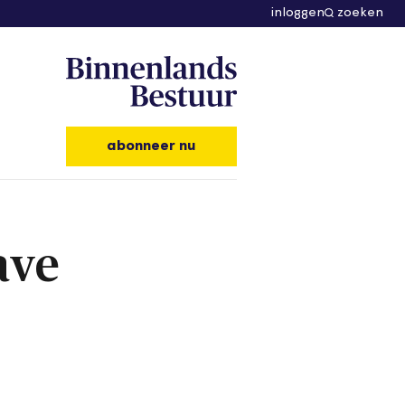
inloggen
zoeken
abonneer nu
ave