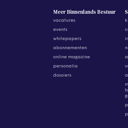
Meer Binnenlands Bestuur
S
vacatures
k
events
c
whitepapers
i
abonnementen
n
online magazine
a
personalia
v
dossiers
a
b
g
p
p