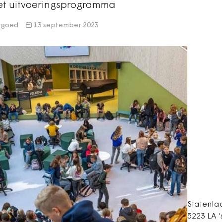
het uitvoeringsprogramma
stgoed
13 september 2023
Statenla
5223 LA 