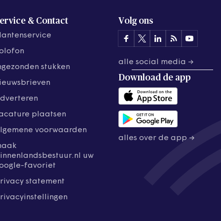
ervice & Contact
Volg ons
lantenservice
olofon
alle social media →
ngezonden stukken
Download de
app
ieuwsbrieven
dverteren
acature plaatsen
lgemene voorwaarden
alles over de app →
maak
innenlandsbestuur.nl uw
oogle-favoriet
rivacy statement
rivacyinstellingen