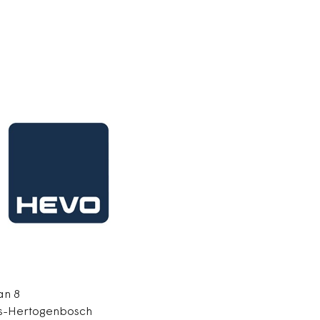
an 8
's-Hertogenbosch