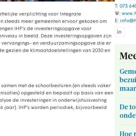
T:
073 64
W:
www.h
telijke verplichting voor Integrale
E:
info@h
ben steeds meer gemeenten ervoor gekozen om
brengen IHP’s de investeringsopgave voor
niveau in beeld. Deze investeringsopgaven zijn
e vervangings- en verduurzamingsopgave die er
e gezien de klimaatdoelstellingen van 2030 en
Mee
Geme
bezui
 samen met de schoolbesturen (en steeds vaker
maar
isaties) opgesteld en bepaalt op basis van een
alyse de investeringen in onderwijshuisvesting
De t
6 jaar). IHP’s worden periodiek, bijvoorbeeld
onde
Hoe r