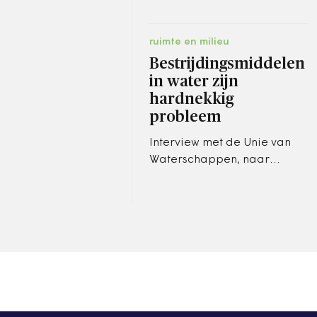
ruimte en milieu
Bestrijdingsmiddelen
in water zijn
hardnekkig
probleem
Interview met de Unie van
Waterschappen, naar
aanleiding van het
onderzoek van de
Universiteit Leiden in
opdracht van Natuur &
Milieu.