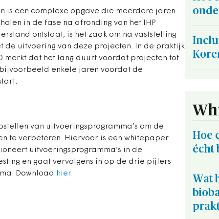
onde
ten is een complexe opgave die meerdere jaren
holen in de fase na afronding van het IHP
rstand ontstaat, is het zaak om na vaststelling
Inclu
t de uitvoering van deze projecten. In de praktijk
Kore
O merkt dat het lang duurt voordat projecten tot
 bijvoorbeeld enkele jaren voordat de
tart.
Whi
pstellen van uitvoeringsprogramma’s om de
Hoe 
 en te verbeteren. Hiervoor is een whitepaper
écht 
ioneert uitvoeringsprogramma’s in de
sting en gaat vervolgens in op de drie pijlers
amma. Download
hier.
Wat b
biob
prakt