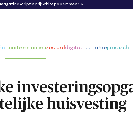
 magazine
scriptieprijs
whitepapers
meer
ën
ruimte en milieu
sociaal
digitaal
carrière
juridisch
e investeringsopg
elijke huisvesting