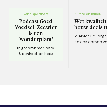
kennispartners
ruimte en milieu
Podcast Goed
Wet kwalitei
Voedsel: Zeewier
bouw deels u
is een
Minister De Jonge
'wonderplant'
op een oproep va
Kamerleden Eric
In gesprek met Petra
Kemperman en Fe
Steenhoek en Kees
Boender.