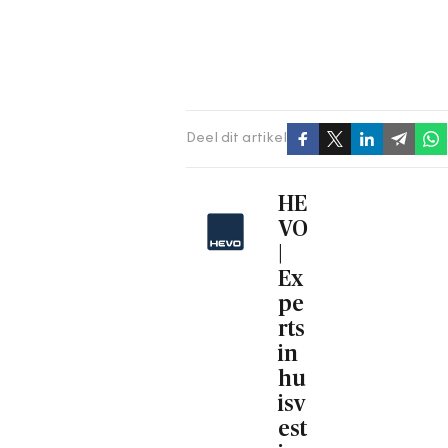
Deel dit artikel
HE
VO
|
Ex
pe
rts
in
hu
isv
est