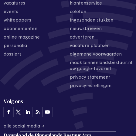
vacatures
klantenservice
events
colofon
whitepapers
ingezonden stukken
abonnementen
nieuwsbrieven
online magazine
adverteren
personalia
vacature plaatsen
dossiers
algemene voorwaarden
maak binnenlandsbestuur.nl
uw google-favoriet
privacy statement
privacyinstellingen
Volg ons
alle social media →
Download de
Binnenlands Bestuur App