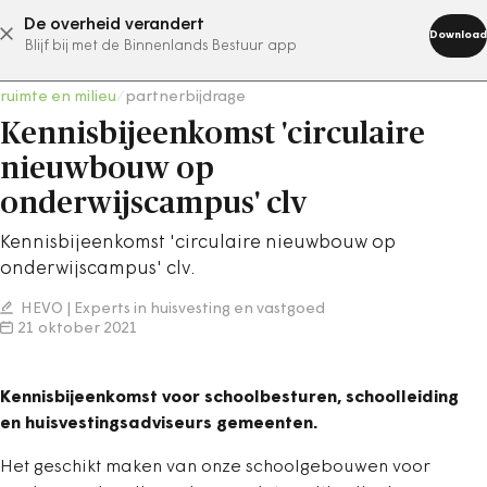
De overheid verandert
abonneer nu
Download
Blijf bij met de Binnenlands Bestuur app
ruimte en milieu
/
partnerbijdrage
Kennisbijeenkomst 'circulaire
nieuwbouw op
onderwijscampus' clv
Kennisbijeenkomst 'circulaire nieuwbouw op
onderwijscampus' clv.
HEVO | Experts in huisvesting en vastgoed
21 oktober 2021
Kennisbijeenkomst voor schoolbesturen, schoolleiding
en huisvestingsadviseurs gemeenten.
Het geschikt maken van onze schoolgebouwen voor