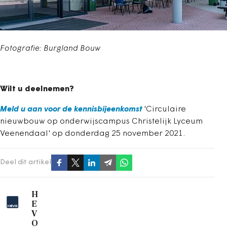
Fotografie: Burgland Bouw
Wilt u deelnemen?
Meld u aan voor de kennisbijeenkomst
'Circulaire
nieuwbouw op onderwijscampus Christelijk Lyceum
Veenendaal' op donderdag 25 november 2021.
Deel dit artikel
H
E
V
O