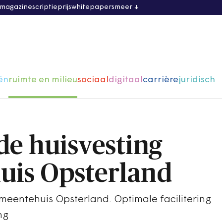
 magazine
scriptieprijs
whitepapers
meer
ën
ruimte en milieu
sociaal
digitaal
carrière
juridisch
de huisvesting
uis Opsterland
meentehuis Opsterland. Optimale facilitering
ng