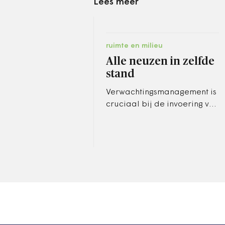
Lees meer
ruimte en milieu
Alle neuzen in zelfde
stand
Verwachtingsmanagement is
cruciaal bij de invoering van
de Omgevingswet. Dat blijkt
uit een pilot in de Friese
gemeenten Waadhoeke en…