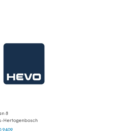
an 8
's-Hertogenbosch
0 9409