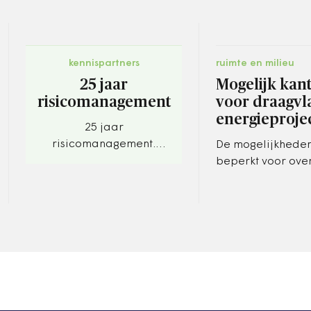
kennispartners
ruimte en milieu
25 jaar
Mogelijk kan
risicomanagement
voor draagvl
energieproje
25 jaar
risicomanagement.
De mogelijkheden
Bloemlezing
beperkt voor ov
representeert zoektocht
draagvlak te bev
naar meer kwaliteit van
voor energieproje
bestuur en management
komt volgens de
Rekenkamer…