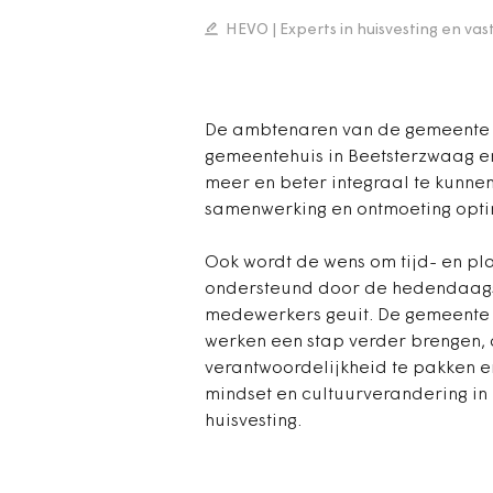
HEVO | Experts in huisvesting en va
De ambtenaren van de gemeente O
gemeentehuis in Beetsterzwaag er
meer en beter integraal te kunne
samenwerking en ontmoeting optim
Ook wordt de wens om tijd- en pla
ondersteund door de hedendaags
medewerkers geuit. De gemeente w
werken een stap verder brengen,
verantwoordelijkheid te pakken en 
mindset en cultuurverandering i
huisvesting.