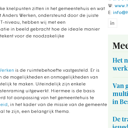
W:
www.h
e knelpunten zitten in het gemeentehuis en wat
E:
info@h
ot Anders Werken, ondersteund door de juiste
T-niveau, hebben wij met een
satie in beeld gebracht hoe de ideale manier
etekent voor de noodzakelijke
Mee
Het 
werk
Werken
is de ruimtebehoefte vastgesteld. Er is
 de mogelijkheden en onmogelijkheden van
lijk te maken. Uiteindelijk zijn enkele
Van 
kostenraming uitgewerkt. Hiermee is de basis
mult
rd tot aanpassing van het gemeentehuis te
in Be
eid
, in het kader van de missie van de gemeente
l te zijn, een belangrijk thema.
De t
jeug