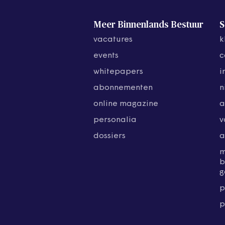
Meer Binnenlands Bestuur
S
vacatures
k
events
c
whitepapers
i
abonnementen
n
online magazine
a
personalia
v
dossiers
a
b
g
p
p