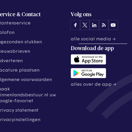
ervice & Contact
Volg ons
lantenservice
olofon
alle social media →
ngezonden stukken
Download de
app
ieuwsbrieven
dverteren
acature plaatsen
lgemene voorwaarden
alles over de app →
maak
innenlandsbestuur.nl uw
oogle-favoriet
rivacy statement
rivacyinstellingen