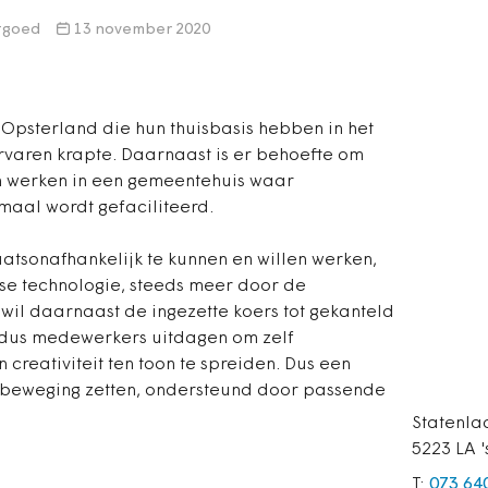
stgoed
13 november 2020
psterland die hun thuisbasis hebben in het
varen krapte. Daarnaast is er behoefte om
n werken in een gemeentehuis waar
aal wordt gefaciliteerd.
atsonafhankelijk te kunnen en willen werken,
e technologie, steeds meer door de
il daarnaast de ingezette koers tot gekanteld
 dus medewerkers uitdagen om zelf
creativiteit ten toon te spreiden. Dus een
n beweging zetten, ondersteund door passende
Statenla
5223 LA 
T:
073 64