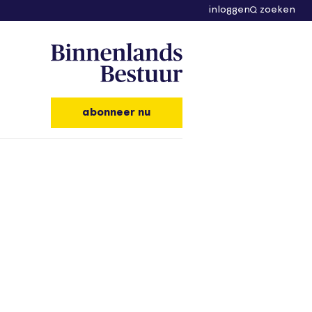
inloggen
zoeken
abonneer nu