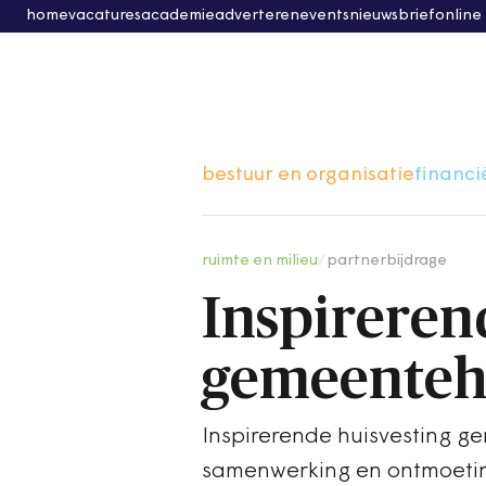
home
vacatures
academie
adverteren
events
nieuwsbrief
online
bestuur en organisatie
financi
ruimte en milieu
/
partnerbijdrage
Inspireren
gemeenteh
Inspirerende huisvesting ge
samenwerking en ontmoeti