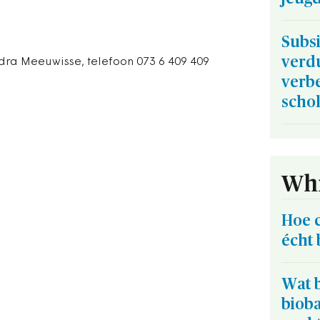
Subsi
verd
ra Meeuwisse, telefoon 073 6 409 409
verbe
scho
Whi
Hoe 
écht 
Wat b
biob