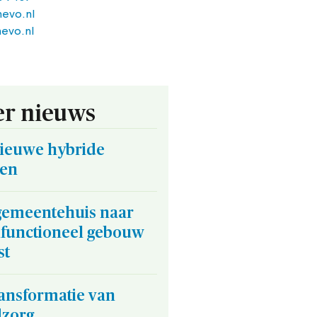
evo.nl
evo.nl
r nieuws
nieuwe hybride
en
gemeentehuis naar
ifunctioneel gebouw
st
ransformatie van
dzorg