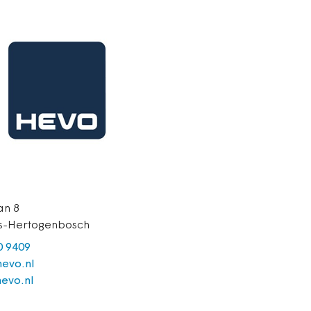
omstandigheden, die overleeft…
an 8
's-Hertogenbosch
0 9409
evo.nl
evo.nl