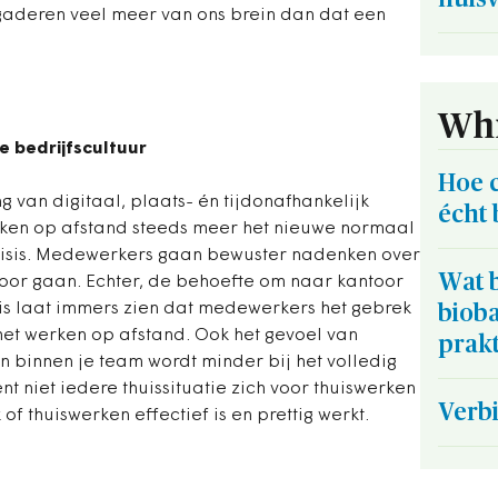
rgaderen veel meer van ons brein dan dat een
Whi
e bedrijfscultuur
Hoe 
 van digitaal, plaats- én tijdonafhankelijk
écht 
rken op afstand steeds meer het nieuwe normaal
isis. Medewerkers gaan bewuster nadenken over
Wat b
or gaan. Echter, de behoefte om naar kantoor
sis laat immers zien dat medewerkers het gebrek
biob
 het werken op afstand. Ook het gevoel van
prakt
en binnen je team wordt minder bij het volledig
t niet iedere thuissituatie zich voor thuiswerken
Verb
of thuiswerken effectief is en prettig werkt.