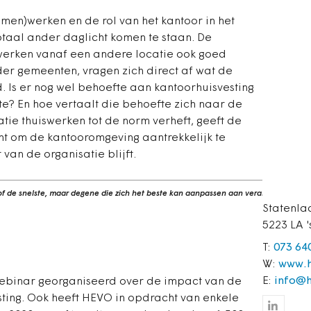
amen)werken en de rol van het kantoor in het
otaal ander daglicht komen te staan. De
t werken vanaf een andere locatie ook goed
der gemeenten, vragen zich direct af wat de
. Is er nog wel behoefte aan kantoorhuisvesting
te? En hoe vertaalt die behoefte zich naar de
tie thuiswerken tot de norm verheft, geeft de
t om de kantooromgeving aantrekkelijk te
van de organisatie blijft.
te of de snelste, maar degene die zich het beste kan aanpassen aan veranderende 
Statenla
5223 LA 
T:
073 64
W:
www.h
E:
info@h
webinar georganiseerd over de impact van de
sting. Ook heeft HEVO in opdracht van enkele