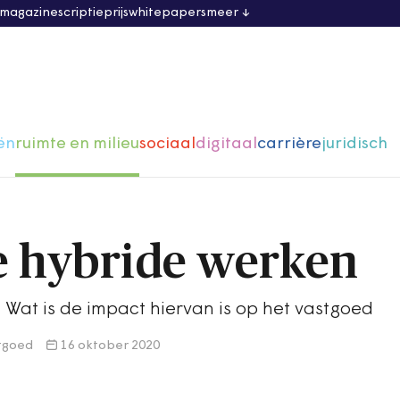
 magazine
scriptieprijs
whitepapers
meer
ën
ruimte en milieu
sociaal
digitaal
carrière
juridisch
e hybride werken
 Wat is de impact hiervan is op het vastgoed
stgoed
16 oktober 2020