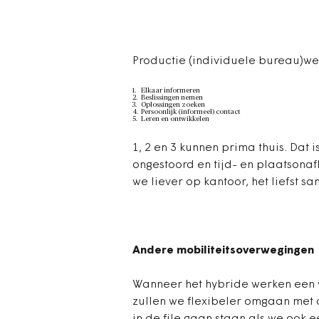
Productie (individuele bureau)
Elkaar informeren
Beslissingen nemen
Oplossingen zoeken
Persoonlijk (informeel) contact
Leren en ontwikkelen
1, 2 en 3 kunnen prima thuis. Dat 
ongestoord en tijd- en plaatsonafh
we liever op kantoor, het liefst s
Andere mobiliteitsoverwegingen
Wanneer het hybride werken een 
zullen we flexibeler omgaan me