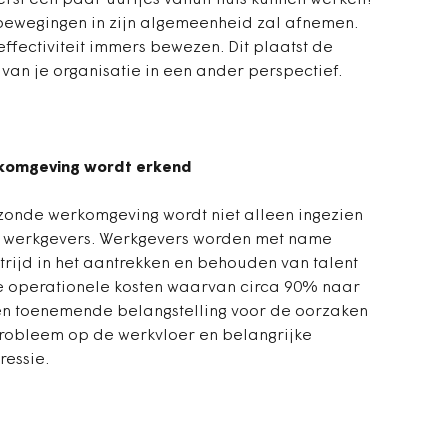
eerst een paar uurtjes vanuit huis kunnen werken?
bewegingen in zijn algemeenheid zal afnemen.
effectiviteit immers bewezen. Dit plaatst de
 van je organisatie in een ander perspectief.
komgeving wordt erkend
zonde werkomgeving wordt niet alleen ingezien
 werkgevers. Werkgevers worden met name
rijd in het aantrekken en behouden van talent
le operationele kosten waarvan circa 90% naar
een toenemende belangstelling voor de oorzaken
probleem op de werkvloer en belangrijke
essie.