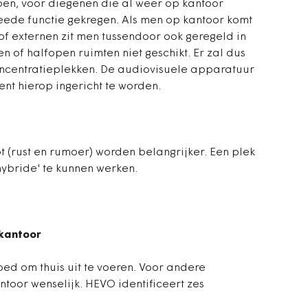
en, voor diegenen die al weer op kantoor
eede functie gekregen. Als men op kantoor komt
of externen zit men tussendoor ook geregeld in
en of halfopen ruimten niet geschikt. Er zal dus
oncentratieplekken. De audiovisuele apparatuur
ent hierop ingericht te worden.
 (rust en rumoer) worden belangrijker. Een plek
hybride' te kunnen werken.
 kantoor
oed om thuis uit te voeren. Voor andere
ntoor wenselijk. HEVO identificeert zes