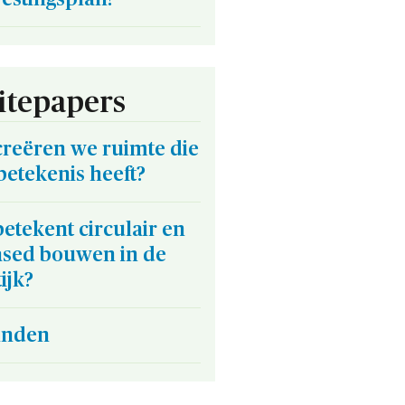
tepapers
creëren we ruimte die
betekenis heeft?
etekent circulair en
ased bouwen in de
ijk?
inden