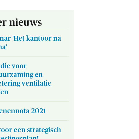
r nieuws
nar 'Het kantoor na
na'
die voor
uurzaming en
tering ventilatie
len
oenennota 2021
voor een strategisch
estingsplan!