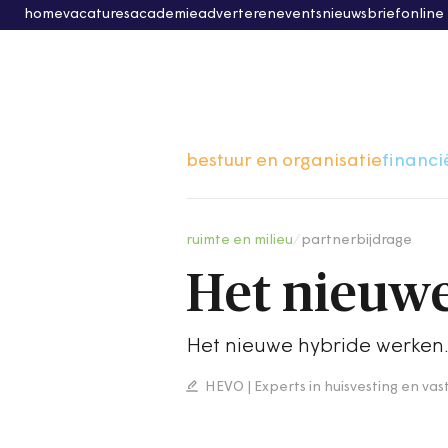
home
vacatures
academie
adverteren
events
nieuwsbrief
online
bestuur en organisatie
financi
ruimte en milieu
/
partnerbijdrage
Het nieuw
Het nieuwe hybride werken.
HEVO | Experts in huisvesting en va