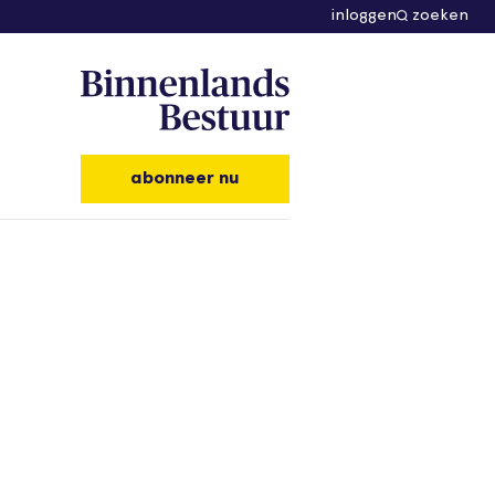
inloggen
zoeken
abonneer nu