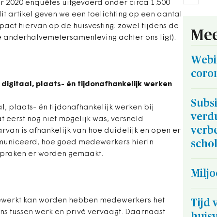
 2020 enquêtes uitgevoerd onder circa 1.500
t artikel geven we een toelichting op een aantal
pact hiervan op de huisvesting: zowel tijdens de
Mee
e anderhalvemetersamenleving achter ons ligt).
Webi
coro
digitaal, plaats- én tijdonafhankelijk werken
Subsi
al, plaats- én tijdonafhankelijk werken bij
verd
t eerst nog niet mogelijk was, versneld
verbe
van is afhankelijk van hoe duidelijk en open er
municeerd, hoe goed medewerkers hierin
scho
spraken er worden gemaakt.
Milj
 gewerkt kan worden hebben medewerkers het
Tijd 
rens tussen werk en privé vervaagt. Daarnaast
huisv