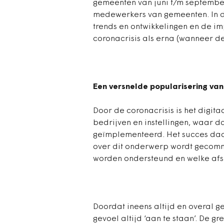
gemeenten van juni t/m september
medewerkers van gemeenten. In di
trends en ontwikkelingen en de im
coronacrisis als erna (wanneer d
Een versnelde popularisering van 
Door de coronacrisis is het digita
bedrijven en instellingen, waar da
geïmplementeerd. Het succes daar
over dit onderwerp wordt gecom
worden ondersteund en welke af
Doordat ineens altijd en overal
gevoel altijd ‘aan te staan’. De g