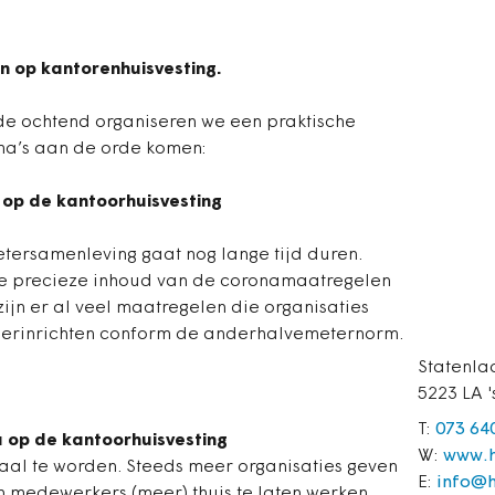
n op kantorenhuisvesting.
de ochtend organiseren we een praktische
ma’s aan de orde komen:
 op de kantoorhuisvesting
rsamenleving gaat nog lange tijd duren.
 de precieze inhoud van de coronamaatregelen
zijn er al veel maatregelen die organisaties
herinrichten conform de anderhalvemeternorm.
Statenla
5223 LA 
T:
073 64
 op de kantoorhuisvesting
W:
www.h
maal te worden. Steeds meer organisaties geven
E:
info@h
 medewerkers (meer) thuis te laten werken.