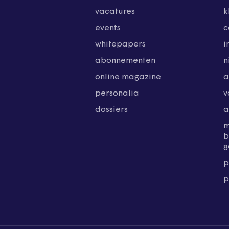
vacatures
k
events
c
whitepapers
i
abonnementen
n
online magazine
a
personalia
v
dossiers
a
b
g
p
p