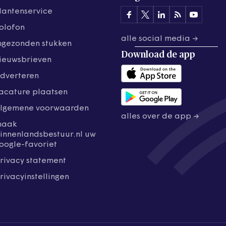
lantenservice
olofon
alle social media →
ngezonden stukken
Download de
app
ieuwsbrieven
dverteren
acature plaatsen
lgemene voorwaarden
alles over de app →
maak
innenlandsbestuur.nl uw
oogle-favoriet
rivacy statement
rivacyinstellingen