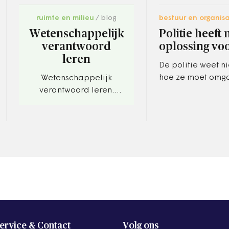
ruimte en milieu
blog
bestuur en organisa
Wetenschappelijk
Politie heeft
verantwoord
oplossing voo
leren
De politie weet n
hoe ze moet omg
Wetenschappelijk
rellen van de af
verantwoord leren.
weken in onder m
Handige adviezen in
en Den Haag. Dat
coronatijd.
ervice & Contact
Volg ons