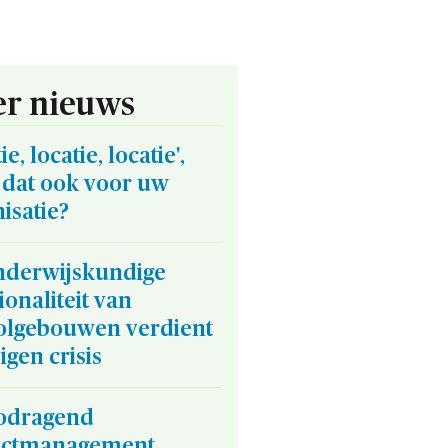
r nieuws
e, locatie, locatie',
 dat ook voor uw
isatie?
nderwijskundige
ionaliteit van
olgebouwen verdient
igen crisis
codragend
ectmanagement