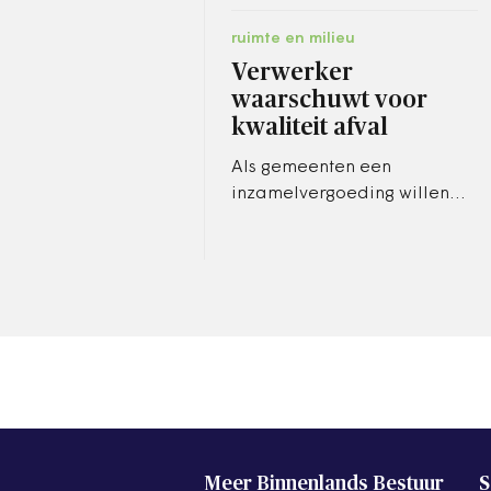
ruimte en milieu
Verwerker
waarschuwt voor
kwaliteit afval
Als gemeenten een
inzamelvergoeding willen
ontvangen voor gescheiden
plastic, metaal en
drankpakken (pmd), dan
hebben ze de plicht om te…
Meer Binnenlands Bestuur
S