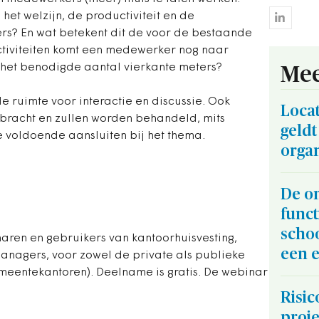
het welzijn, de productiviteit en de
s? En wat betekent dit de voor de bestaande
ctiviteiten komt een medewerker nog naar
r het benodigde aantal vierkante meters?
Mee
e ruimte voor interactie en discussie. Ook
Locati
bracht en zullen worden behandeld, mits
geldt
e voldoende aansluiten bij het thema.
organ
De o
funct
scho
aren en gebruikers van kantoorhuisvesting,
een e
anagers, voor zowel de private als publieke
emeentekantoren). Deelname is gratis. De webinar
Risi
proj