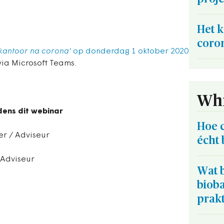
Het k
coro
 kantoor na corona'
op donderdag 1 oktober 2020
 via Microsoft Teams.
Whi
dens dit webinar
Hoe 
der / Adviseur
écht 
/ Adviseur
Wat b
biob
prakt