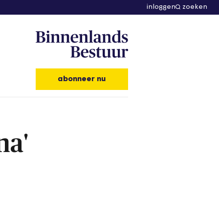
inloggen
zoeken
abonneer nu
na'