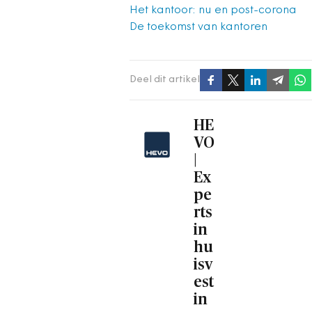
Het kantoor: nu en post-corona
De toekomst van kantoren
Deel dit artikel
HE
VO
|
Ex
pe
rts
in
hu
isv
est
in