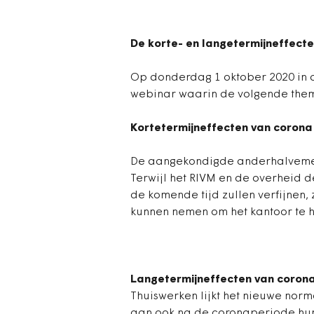
De korte- en langetermijneffecte
Op donderdag 1 oktober 2020 in 
webinar waarin de volgende the
Kortetermijneffecten van corona
De aangekondigde anderhalvemete
Terwijl het RIVM en de overheid
de komende tijd zullen verfijnen, 
kunnen nemen om het kantoor te 
Langetermijneffecten van corona
Thuiswerken lijkt het nieuwe nor
aan ook na de coronaperiode hun