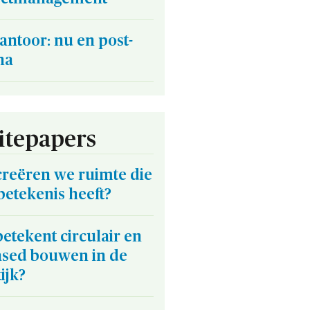
antoor: nu en post-
na
tepapers
creëren we ruimte die
betekenis heeft?
etekent circulair en
ased bouwen in de
ijk?