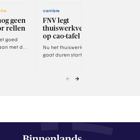
tie
carrière
digit
 nog geen
FNV legt
‘Ie
r rellen
thuiswerkvergoeding
hee
op cao-tafel
iet goed
Twee
aan met de
wors
Nu het thuiswerken langer
gelopen
digi
gaat duren start vakbond
eer Utrecht
dien
FNV de onderhandelingen
 zegt Anja…
coro
met werkgevers over een
prob
thuiswerkregeling. Ruim 80
het l
procent van…