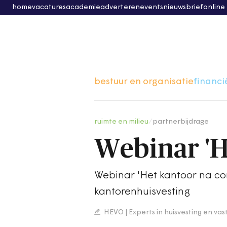
home
vacatures
academie
adverteren
events
nieuwsbrief
online
bestuur en organisatie
financi
ruimte en milieu
/
partnerbijdrage
Webinar 'H
Webinar 'Het kantoor na co
kantorenhuisvesting
HEVO | Experts in huisvesting en va