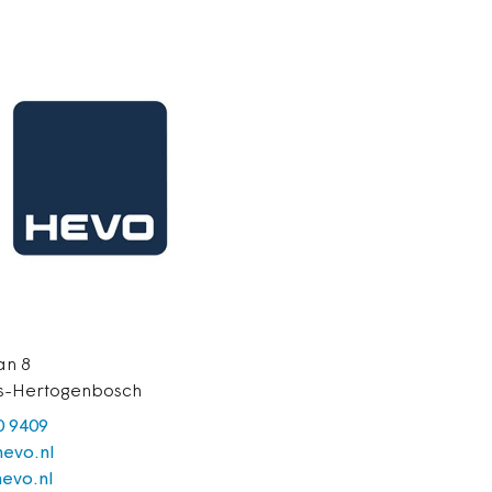
an 8
's-Hertogenbosch
0 9409
evo.nl
evo.nl