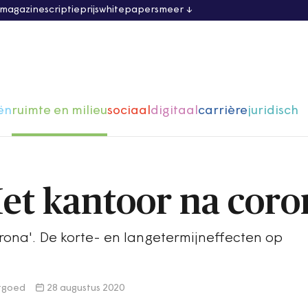
 magazine
scriptieprijs
whitepapers
meer
ën
ruimte en milieu
sociaal
digitaal
carrière
juridisch
et kantoor na coro
rona'. De korte- en langetermijneffecten op
stgoed
28 augustus 2020