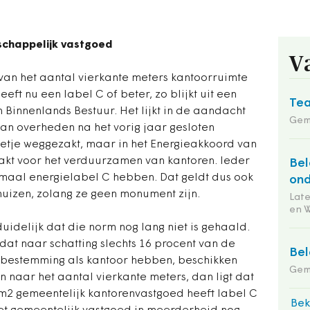
chappelijk vastgoed
V
 van het aantal vierkante meters kantoorruimte
t nu een label C of beter, zo blijkt uit een
Tea
n Binnenlands Bestuur. Het lijkt in de aandacht
Gem
an overheden na het vorig jaar gesloten
etje weggezakt, maar in het Energieakkoord van
akt voor het verduurzamen van kantoren. Ieder
Bel
maal energielabel C hebben. Dat geldt dus ook
ond
uizen, zolang ze geen monument zijn.
Lat
en 
uidelijk dat die norm nog lang niet is gehaald.
 dat naar schatting slechts 16 procent van de
Bel
bestemming als kantoor hebben, beschikken
Gem
en naar het aantal vierkante meters, dan ligt dat
 m2 gemeentelijk kantorenvastgoed heeft label C
Bek