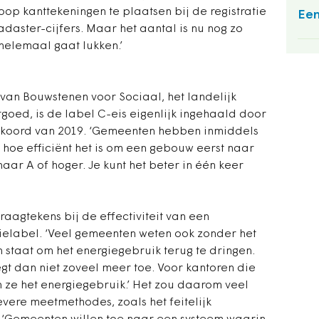
hoop kanttekeningen te plaatsen bij de registratie
Een
adaster-cijfers. Maar het aantal is nu nog zo
 helemaal gaat lukken.’
 van Bouwstenen voor Sociaal, het landelijk
goed, is de label C-eis eigenlijk ingehaald door
akkoord van 2019. ‘Gemeenten hebben inmiddels
 hoe efficiënt het is om een gebouw eerst naar
aar A of hoger. Je kunt het beter in één keer
aagtekens bij de effectiviteit van een
gielabel. ‘Veel gemeenten weten ook zonder het
 staat om het energiegebruik terug te dringen.
gt dan niet zoveel meer toe. Voor kantoren die
 ze het energiegebruik.’ Het zou daarom veel
evere meetmethodes, zoals het feitelijk