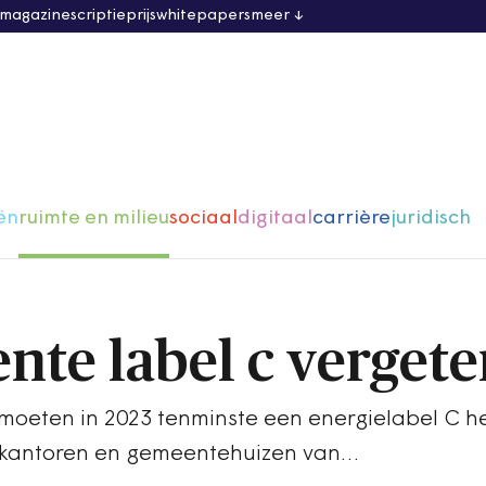
 magazine
scriptieprijs
whitepapers
meer
ën
ruimte en milieu
sociaal
digitaal
carrière
juridisch
nte label c verget
 moeten in 2023 tenminste een energielabel C 
dskantoren en gemeentehuizen van…