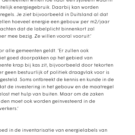
 ‘Gemeenten willen toe naar een systeem waarin
itelijk energiegebruik. Daarbij kan worden
gels. Je ziet bijvoorbeeld in Duitsland al dat
tellen hoeveel energie een gebouw per m2/jaar
achten dat de labelplicht binnenkort zal
eer mee bezig. Ze willen vooral vooruit.’
or alle gemeenten geldt. ‘Er zullen ook
niet goed doorpakken op het gebied van
te krap bij kas zit, bijvoorbeeld door tekorten
r geen bestuurlijk of politiek draagvlak voor is
gesteld. Soms ontbreekt de kennis en kunde in de
dat de investering in het gebouw en de maatregel
gelost met hulp van buiten. Maar om de zaken
uden moet ook worden geïnvesteerd in de
erkers.‘
ed in de inventarisatie van energielabels van