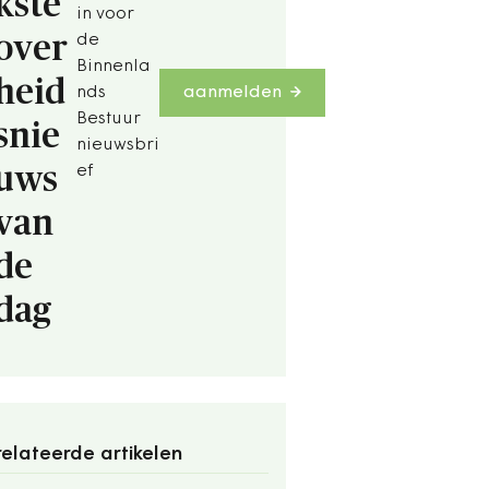
kste
in voor
over
de
Binnenla
heid
nds
aanmelden
Bestuur
snie
nieuwsbri
uws
ef
van
de
dag
elateerde artikelen