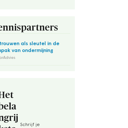
ennispartners
trouwen als sleutel in de
pak van ondermijning
arAdvies
Het
bela
ngrij
Schrijf je