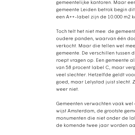
gemeentelijke kantoren. Maar ee
gemeente Leiden betrok begin dit 
een A++-label zijn de 10.000 m2 
Toch telt het niet mee: de gemeen
oudere panden, waarvan één door
verkocht. Maar die tellen wel mee,
gemeente. De verschillen tussen de
roept vragen op. Een gemeente als
van 58 procent label C, maar ver
veel slechter. Hetzelfde geldt vo
goed, maar Lelystad juist slecht.
weer niet.
Gemeenten verwachten vaak wel op
wijst Amsterdam, de grootste geme
monumenten die niet onder de lab
de komende twee jaar worden aa