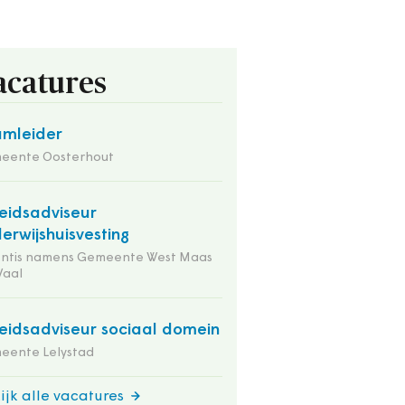
acatures
mleider
eente Oosterhout
eidsadviseur
erwijshuisvesting
entis namens Gemeente West Maas
Waal
eidsadviseur sociaal domein
eente Lelystad
ijk alle vacatures