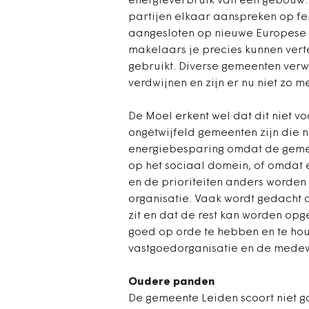
energieverbruik van een gebouw.
partijen elkaar aanspreken op fe
aangesloten op nieuwe Europese re
makelaars je precies kunnen ver
gebruikt. Diverse gemeenten verw
verdwijnen en zijn er nu niet zo m
De Moel erkent wel dat dit niet vo
ongetwijfeld gemeenten zijn die 
energiebesparing omdat de gemeen
op het sociaal domein, of omdat e
en de prioriteiten anders worden 
organisatie. Vaak wordt gedacht 
zit en dat de rest kan worden op
goed op orde te hebben en te ho
vastgoedorganisatie en de medew
Oudere panden
De gemeente Leiden scoort niet go