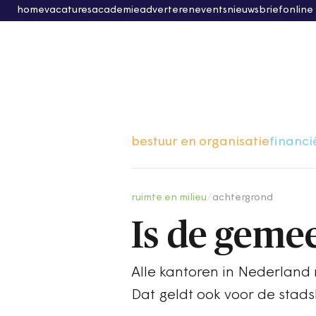
home
vacatures
academie
adverteren
events
nieuwsbrief
online
bestuur en organisatie
financi
ruimte en milieu
/
achtergrond
Is de gemee
Alle kantoren in Nederland
Dat geldt ook voor de sta