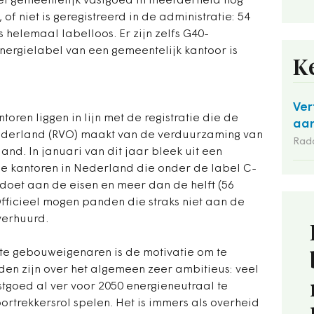
het gemeentelijk vastgoed in meerderheid nog
of niet is geregistreerd in de administratie: 54
 helemaal labelloos. Er zijn zelfs G40-
ergielabel van een gemeentelijk kantoor is
K
Ver
oren liggen in lijn met de registratie die de
aan
ederland (RVO) maakt van de verduurzaming van
Rad
and. In januari van dit jaar bleek uit een
lle kantoren in Nederland die onder de label C-
oldoet aan de eisen en meer dan de helft (56
Officieel mogen panden die straks niet aan de
verhuurd.
te gebouweigenaren is de motivatie om te
en zijn over het algemeen zeer ambitieus: veel
tgoed al ver voor 2050 energieneutraal te
oortrekkersrol spelen. Het is immers als overheid