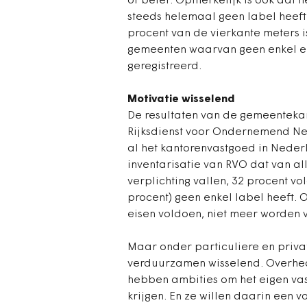
of beter. Opmerkelijk is ook dat 
steeds helemaal geen label heeft, 
procent van de vierkante meters is
gemeenten waarvan geen enkel en
geregistreerd.
Motivatie wisselend
De resultaten van de gemeentekant
Rijksdienst voor Ondernemend N
al het kantorenvastgoed in Nederl
inventarisatie van RVO dat van a
verplichting vallen, 32 procent v
procent) geen enkel label heeft. 
eisen voldoen, niet meer worden 
Maar onder particuliere en priva
verduurzamen wisselend. Overhed
hebben ambities om het eigen vas
krijgen. En ze willen daarin een v