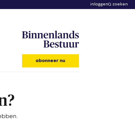
inloggen
zoeken
abonneer nu
en?
hebben.