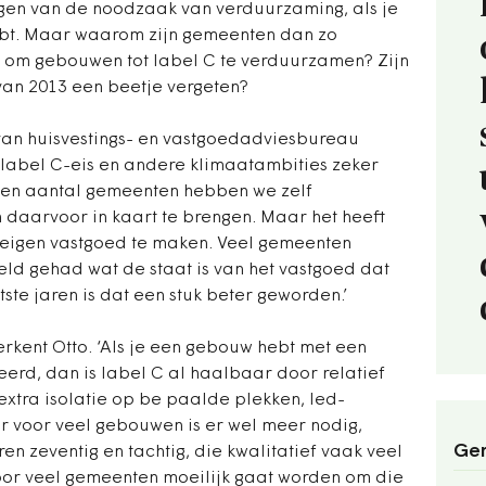
igen van de noodzaak van verduurzaming, als je
hebt. Maar waarom zijn gemeenten dan zo
s om gebouwen tot label C te verduurzamen? Zijn
 van 2013 een beetje vergeten?
 van huisvestings- en vastgoedadviesbureau
 label C-eis en andere klimaatambities zeker
een aantal gemeenten hebben we zelf
aarvoor in kaart te brengen. Maar het heeft
t eigen vastgoed te maken. Veel gemeenten
eld gehad wat de staat is van het vastgoed dat
tste jaren is dat een stuk beter geworden.’
erkent Otto. ‘Als je een gebouw hebt met een
leerd, dan is label C al haalbaar door relatief
xtra isolatie op be paalde plekken, led-
r voor veel gebouwen is er wel meer nodig,
Ger
en zeventig en tachtig, die kwalitatief vaak veel
t voor veel gemeenten moeilijk gaat worden om die