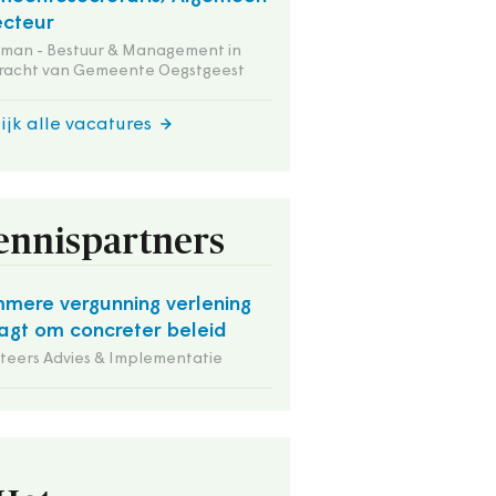
ecteur
tman - Bestuur & Management in
racht van Gemeente Oegstgeest
ijk alle vacatures
ennispartners
mmere vergunning verlening
agt om concreter beleid
iteers Advies & Implementatie