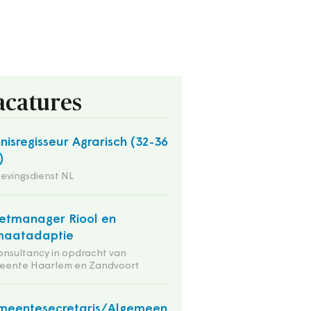
acatures
nisregisseur Agrarisch (32-36
)
evingsdienst NL
etmanager Riool en
maatadaptie
onsultancy in opdracht van
eente Haarlem en Zandvoort
meentesecretaris/Algemeen