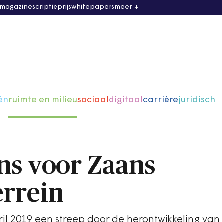
 magazine
scriptieprijs
whitepapers
meer
ën
ruimte en milieu
sociaal
digitaal
carrière
juridisch
s voor Zaans
rrein
il 2019 een streep door de herontwikkeling van