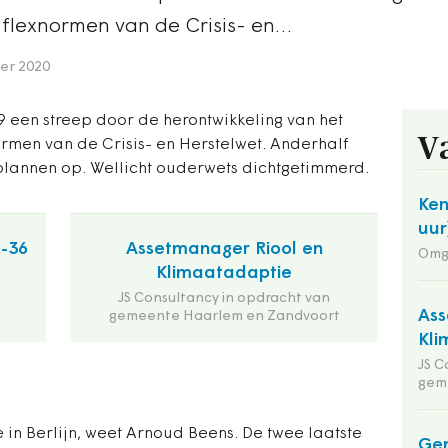
flexnormen van de Crisis- en…
er 2020
9 een streep door de herontwikkeling van het
V
rmen van de Crisis- en Herstelwet. Anderhalf
 plannen op. Wellicht ouderwets dichtgetimmerd.
Ken
uur
2-36
Assetmanager Riool en
Omg
Klimaatadaptie
JS Consultancy in opdracht van
Ass
gemeente Haarlem en Zandvoort
Kli
JS C
gem
 in Berlijn, weet Arnoud Beens. De twee laatste
Ge