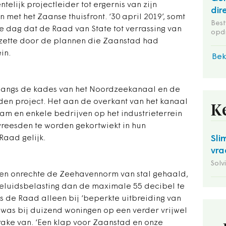
elijk projectleider tot ergernis van zijn
dir
 met het Zaanse thuisfront. ‘30 april 2019’, somt
Bes
 dag dat de Raad van State tot verrassing van
opd
 zette door de plannen die Zaanstad had
in.
Bek
langs de kades van het Noordzeekanaal en de
den project. Het aan de overkant van het kanaal
K
m en enkele bedrijven op het industrieterrein
reesden te worden gekortwiekt in hun
Raad gelijk.
Sli
vra
Solv
en onrechte de Zeehavennorm van stal gehaald,
eluidsbelasting dan de maximale 55 decibel te
 de Raad alleen bij ‘beperkte uitbreiding van
was bij duizend woningen op een verder vrijwel
ake van. ‘Een klap voor Zaanstad en onze