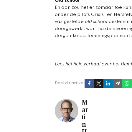
Old school
En dan zou het er zomaar toe ku
onder de pilots Crisis- en Herstelw
vastgestelde
old school
bestemming
doorgewerkt, want na de invoerin
dergelijke bestemmingsplannen t
Lees het hele verhaal over het Hem
Deel dit artikel
M
ar
ti
n