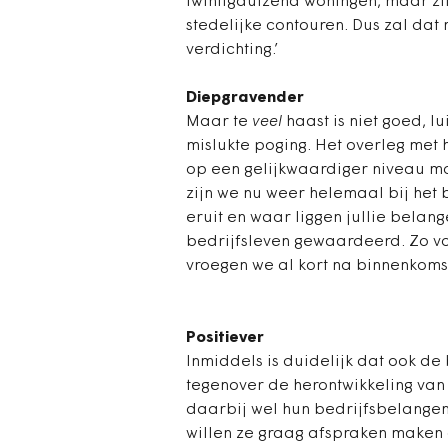
twintigduizend woningen, maar zi
stedelijke contouren. Dus zal dat
verdichting.’
Diepgravender
Maar te
veel
haast is niet goed, l
mislukte poging. Het overleg met 
op een gelijkwaardiger niveau m
zijn we nu weer helemaal bij het b
eruit en waar liggen jullie bela
bedrijfsleven gewaardeerd. Zo vo
vroegen we al kort na binnenkoms
Positiever
Inmiddels is duidelijk dat ook d
tegenover de herontwikkeling van
daarbij wel hun bedrijfsbelangen 
willen ze graag afspraken maken