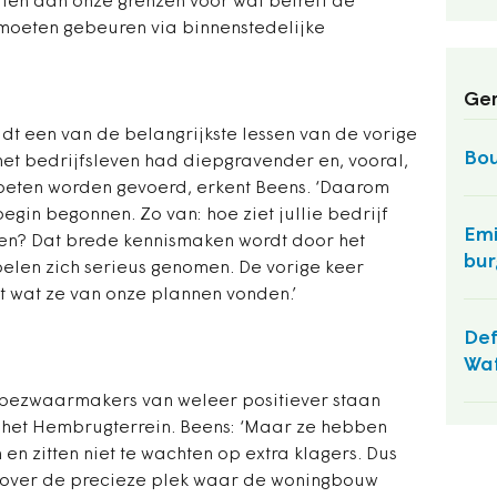
tten aan onze grenzen voor wat betreft de
 moeten gebeuren via binnenstedelijke
Ger
uidt een van de belangrijkste lessen van de vorige
Bou
het bedrijfsleven had diepgravender en, vooral,
oeten worden gevoerd, erkent Beens. ‘Daarom
egin begonnen. Zo van: hoe ziet jullie bedrijf
Em
ngen? Dat brede kennismaken wordt door het
bur
elen zich serieus genomen. De vorige keer
t wat ze van onze plannen vonden.’
Def
Wa
e bezwaarmakers van weleer positiever staan
 het Hembrugterrein. Beens: ‘Maar ze hebben
en zitten niet te wachten op extra klagers. Dus
 over de precieze plek waar de woningbouw