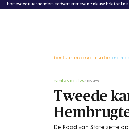
home
vacatures
academie
adverteren
events
nieuwsbrief
online
bestuur en organisatie
financi
ruimte en milieu
/
nieuws
Tweede kan
Hembrugte
De Raad van State zette apr