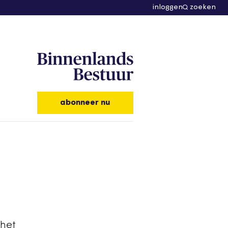
inloggen
zoeken
abonneer nu
 het