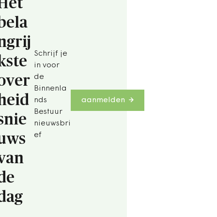
Het
bela
ngrij
Schrijf je
kste
in voor
over
de
Binnenla
heid
nds
aanmelden
Bestuur
snie
nieuwsbri
uws
ef
van
de
dag