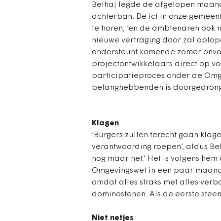
Belhaj legde de afgelopen maanden
achterban. De ict in onze gemeente
te horen, ‘en de ambtenaren ook n
nieuwe vertraging door zal oplope
ondersteunt komende zomer onvol
projectontwikkelaars direct op v
participatieproces onder de Omg
belanghebbenden is doorgedron
Klagen
‘Burgers zullen terecht gaan kla
verantwoording roepen’, aldus Be
nog maar net.’ Het is volgens hem
Omgevingswet in een paar maanden 
omdat alles straks met alles verb
dominostenen. Als de eerste steen
Niet netjes