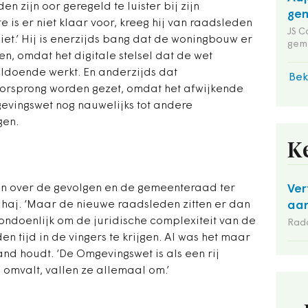
 zijn oor geregeld te luister bij zijn
gem
 is er niet klaar voor, kreeg hij van raadsleden
JS C
iet.’ Hij is enerzijds bang dat de woningbouw er
gem
n, omdat het digitale stelsel dat de wet
doende werkt. En anderzijds dat
Bek
oorsprong worden gezet, omdat het afwijkende
evingswet nog nauwelijks tot andere
gen.
K
gen over de gevolgen en de gemeenteraad ter
Ver
lhaj. ‘Maar de nieuwe raadsleden zitten er dan
aan
 ondoenlijk om de juridische complexiteit van de
Rad
tijd in de vingers te krijgen. Al was het maar
and houdt. ‘De Omgevingswet is als een rij
 omvalt, vallen ze allemaal om.’