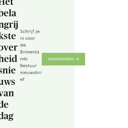
Het
bela
ngrij
Schrijf je
kste
in voor
over
de
Binnenla
heid
nds
aanmelden
Bestuur
snie
nieuwsbri
uws
ef
van
de
dag