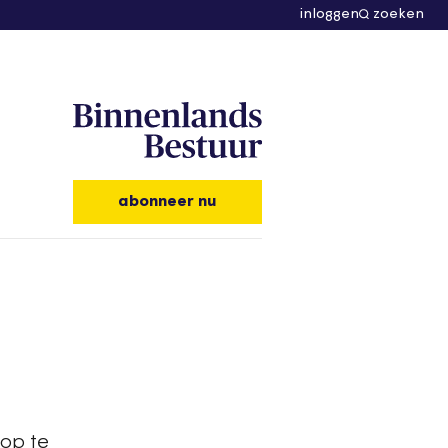
inloggen
zoeken
abonneer nu
 op te