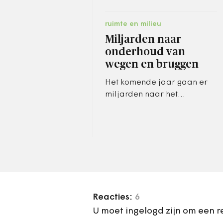
ruimte en milieu
Miljarden naar
onderhoud van
wegen en bruggen
Het komende jaar gaan er
miljarden naar het
onderhoud en renovatie van
wegen, bruggen, het spoor
en vaarwegen. In totaal
wordt daar 3,6…
Reacties:
6
U moet ingelogd zijn om een r