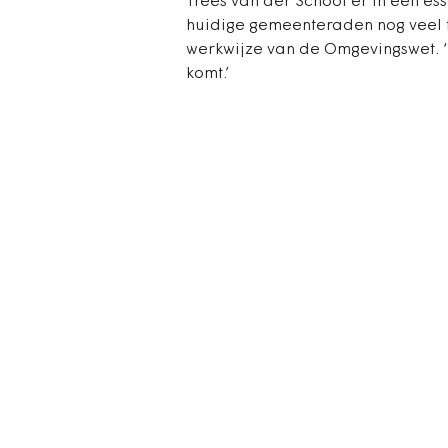
Trees van der Schoot er in een es
huidige gemeenteraden nog veel 
werkwijze van de Omgevingswet. 
komt.’