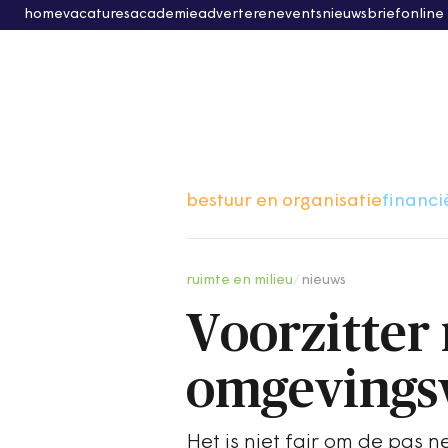
home
vacatures
academie
adverteren
events
nieuwsbrief
online
bestuur en organisatie
financi
ruimte en milieu
/
nieuws
Voorzitter 
omgevings
Het is niet fair om de pas