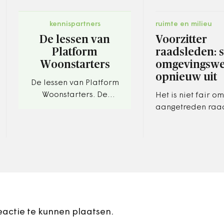
kennispartners
ruimte en milieu
De lessen van
Voorzitter
Platform
raadsleden: s
Woonstarters
omgevingswe
opnieuw uit
De lessen van Platform
Woonstarters. De
Het is niet fair o
oplossingen voor de
aangetreden raa
problemen van starters
volgend jaar zom
op de woningmarkt
zadelen met de invoering
blijven beschikbaar
van de Omgeving
Daarom moet…
eactie te kunnen plaatsen.