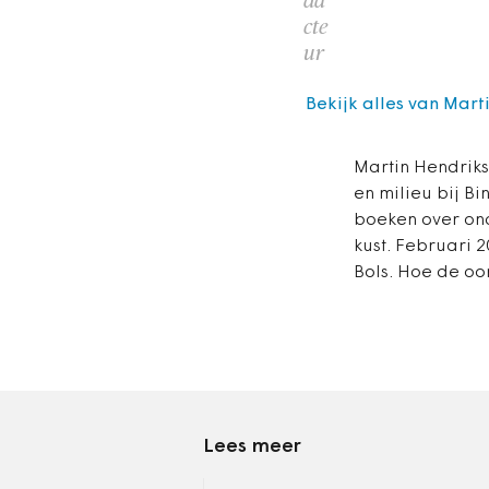
da
cte
ur
Bekijk alles van Mar
Martin Hendriks
en milieu bij B
boeken over ond
kust. Februari 
Bols. Hoe de oor
Lees meer