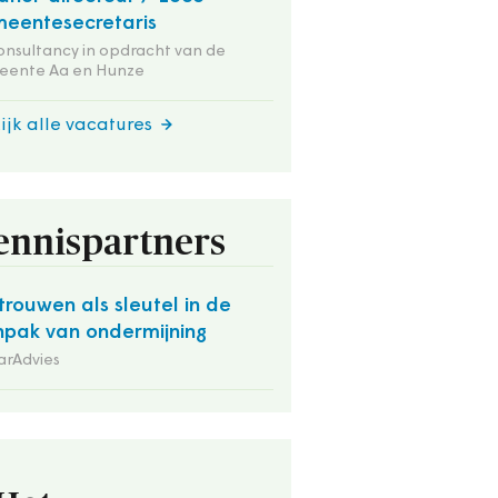
eentesecretaris
onsultancy in opdracht van de
eente Aa en Hunze
ijk alle vacatures
ennispartners
trouwen als sleutel in de
pak van ondermijning
arAdvies