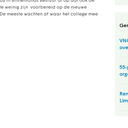
say in Binnenlands Bestuur al op dat ook de
te weinig zijn voorbereid op de nieuwe
‘De meeste wachten af waar het college mee
Ger
VNG
ove
55-
org
Rem
Lim