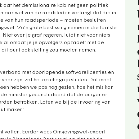
 dat het demissionaire kabinet geen politiek
maar wel van de raadsleden verlangt dat die in
nde van hun raadsperiode – moeten besluiten
swet. ‘Zo’n grote beslissing nemen in die laatste
Niet over je graf regeren, luidt niet voor niets
 al omdat je je opvolgers opzadelt met de
p dit punt ook stelling zou moeten nemen.
 in verband met doorlopende softwarelicenties en
voor zijn, zal het op chagrijn stuiten. Dat moet
ESsen hebben we pas nog gezien, hoe het mis kan
 de minister geconcludeerd dat de burger er
rden betrokken. Laten we bij de invoering van
out maken.’
ucht vallen. Eerder wees Omgevingswet-expert