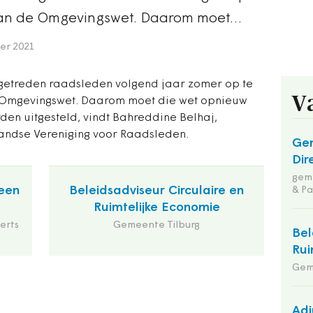
 van de Omgevingswet. Daarom moet…
er 2021
angetreden raadsleden volgend jaar zomer op te
V
 Omgevingswet. Daarom moet die wet opnieuw
rden uitgesteld, vindt Bahreddine Belhaj,
landse Vereniging voor Raadsleden.
Ge
Dir
geme
een
Beleidsadviseur Circulaire en
& Pa
Ruimtelijke Economie
erts
Gemeente Tilburg
Bel
Rui
Gem
Adj