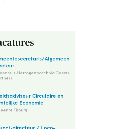
acatures
meentesecretaris/Algemeen
ecteur
ente 's-Hertogenbosch via Geerts
rtners
eidsadviseur Circulaire en
mtelijke Economie
eente Tilburg
unct-directeur / Loco-