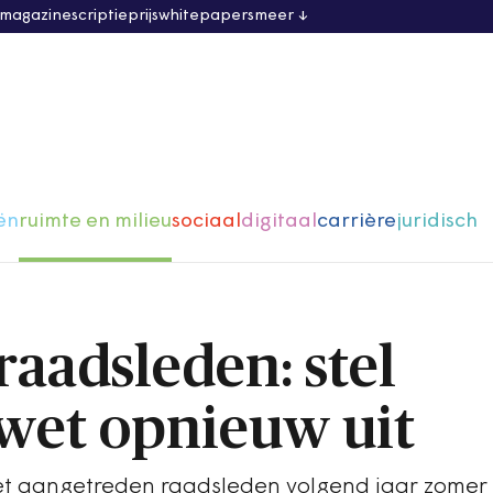
 magazine
scriptieprijs
whitepapers
meer
ën
ruimte en milieu
sociaal
digitaal
carrière
juridisch
raadsleden: stel
wet opnieuw uit
 net aangetreden raadsleden volgend jaar zomer