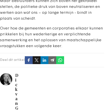
Maar bestuurders kunnen zich boven het gekrakeel
stellen, de politieke druk van boven neutraliseren en
werken aan wat ons – op lange termijn - bindt in
plaats van scheidt.
Over hoe de gemeenten en corporaties elkaar kunnen
prikkelen bij hun wederkerige en verplichtende
samenwerking en het oplossen van maatschappelijke
vraagstukken een volgende keer.
Deel dit artikel
D
i
c
k
v
a
n
G