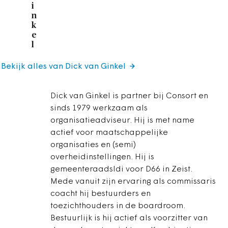
i
n
k
e
l
Bekijk alles van Dick van Ginkel
Dick van Ginkel is partner bij Consort en
sinds 1979 werkzaam als
organisatieadviseur. Hij is met name
actief voor maatschappelijke
organisaties en (semi)
overheidinstellingen. Hij is
gemeenteraadsldi voor D66 in Zeist.
Mede vanuit zijn ervaring als commissaris
coacht hij bestuurders en
toezichthouders in de boardroom.
Bestuurlijk is hij actief als voorzitter van