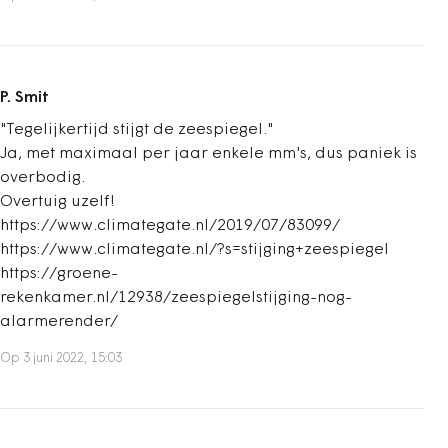
P. Smit
"Tegelijkertijd stijgt de zeespiegel."
Ja, met maximaal per jaar enkele mm's, dus paniek is
overbodig.
Overtuig uzelf!
https://www.climategate.nl/2019/07/83099/
https://www.climategate.nl/?s=stijging+zeespiegel
https://groene-
rekenkamer.nl/12938/zeespiegelstijging-nog-
alarmerender/
Op 3 juni 2022, 15:03