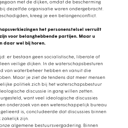
sgegaan met de dijken, omdat de bescherming
 bij dezelfde organisatie waren ondergebracht.
schadigden, kreeg je een belangenconflict.
hapsverkiezingen het personenstelsel verruilt
en zijn voor belanghebbende partijen. Maar u
en daar wel bij horen.
d: er bestaan geen socialistische, liberale of
leen veilige dijken. In de waterschapsbesturen
and van waterbeheer hebben en vanuit die
ebben. Maar je ziet de tendens dat meer mensen
elijke politiek zich bij het waterschapsbestuur
eologische discussie in gang willen zetten.
urgesteld, want veel ideologische discussies
. Een onderzoek van een wetenschappelijk bureau
gelieerd is, concludeerde dat discussies binnen
akelijk zijn.
f onze algemene bestuursvergadering. Binnen