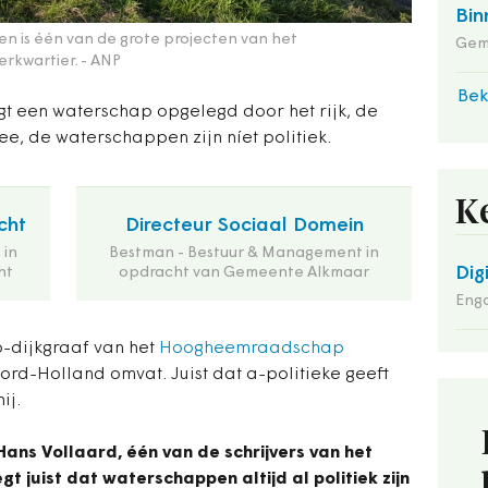
Bin
n is één van de grote projecten van het
Gem
rkwartier.
- ANP
Bek
ijgt een waterschap opgelegd door het rijk, de
e, de waterschappen zijn níet politiek.
K
cht
Directeur Sociaal Domein
 in
Bestman - Bestuur & Management in
Dig
ht
opdracht van Gemeente Alkmaar
Enga
-dijkgraaf van het
Hoogheemraadschap
rd-Holland omvat. Juist dat a-politieke geeft
ij.
 Hans Vollaard, één van de schrijvers van het
 juist dat waterschappen altijd al politiek zijn