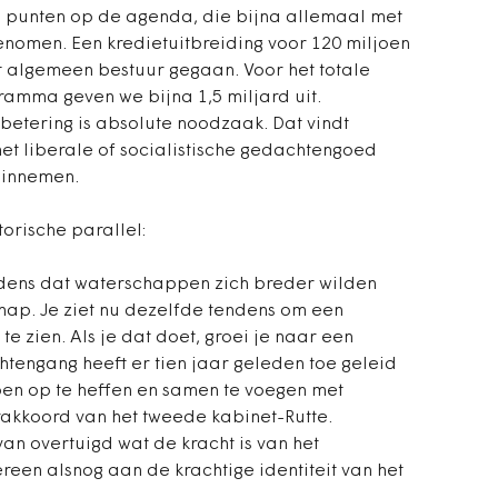
ie punten op de agenda, die bijna allemaal met
omen. Een kredietuitbreiding voor 120 miljoen
t algemeen bestuur gegaan. Voor het totale
mma geven we bijna 1,5 miljard uit.
betering is absolute noodzaak. Dat vindt
het liberale of socialistische gedachtengoed
 innemen.
torische parallel:
endens dat waterschappen zich breder wilden
hap. Je ziet nu dezelfde tendens om een
e zien. Als je dat doet, groei je naar een
engang heeft er tien jaar geleden toe geleid
en op te heffen en samen te voegen met
erakkoord van het tweede kabinet-Rutte.
an overtuigd wat de kracht is van het
ereen alsnog aan de krachtige identiteit van het