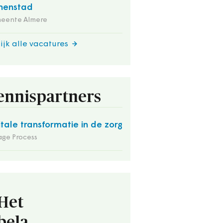
nenstad
eente Almere
ijk alle vacatures
ennispartners
itale transformatie in de zorg
ge Process
Het
bela