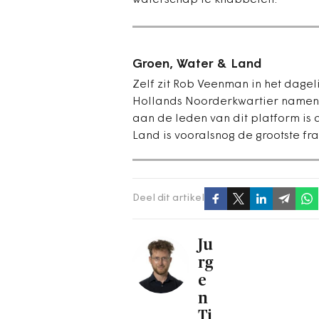
waterschap te knabbelen.’
Groen, Water & Land
Zelf zit Rob Veenman in het dag
Hollands Noorderkwartier namen
aan de leden van dit platform is da
Land is vooralsnog de grootste f
Deel dit artikel
Ju
rg
e
n
Ti