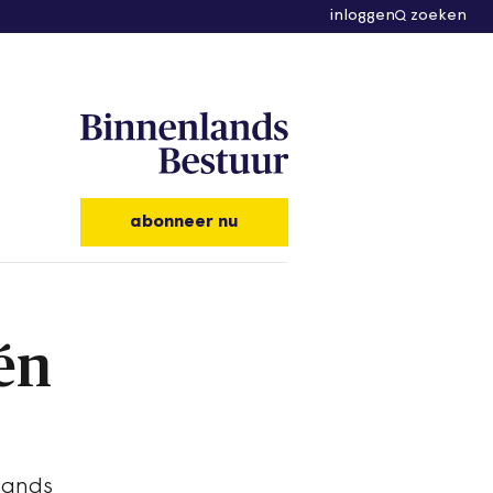
inloggen
zoeken
abonneer nu
én
lands