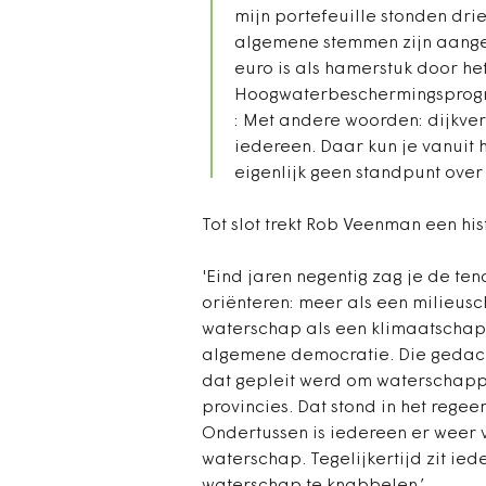
mijn portefeuille stonden dr
algemene stemmen zijn aangen
euro is als hamerstuk door he
Hoogwaterbeschermingsprogra
: Met andere woorden: dijkver
iedereen. Daar kun je vanuit 
eigenlijk geen standpunt over
Tot slot trekt Rob Veenman een his
'Eind jaren negentig zag je de t
oriënteren: meer als een milieusc
waterschap als een klimaatschap t
algemene democratie. Die gedacht
dat gepleit werd om waterschapp
provincies. Dat stond in het rege
Ondertussen is iedereen er weer v
waterschap. Tegelijkertijd zit ied