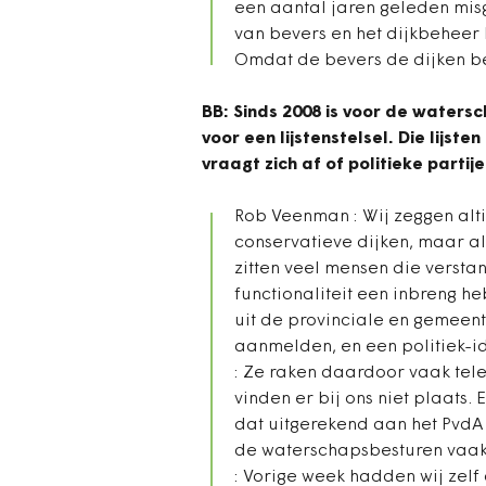
een aantal jaren geleden mi
van bevers en het dijkbeheer
Omdat de bevers de dijken be
BB: Sinds 2008 is voor de watersc
voor een lijstenstelsel. Die lijst
vraagt zich af of politieke partij
Rob Veenman : Wij zeggen altij
conservatieve dijken, maar al
zitten veel mensen die verst
functionaliteit een inbreng h
uit de provinciale en gemeent
aanmelden, en een politiek-id
: Ze raken daardoor vaak tele
vinden er bij ons niet plaats
dat uitgerekend aan het PvdA 
de waterschapsbesturen vaak z
: Vorige week hadden wij zel