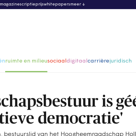
 magazine
scriptieprijs
whitepapers
meer
ën
ruimte en milieu
sociaal
digitaal
carrière
juridisch
schapsbestuur is gé
tieve democratie'
, bestuurslid van het Hoogheemraadschap Hol