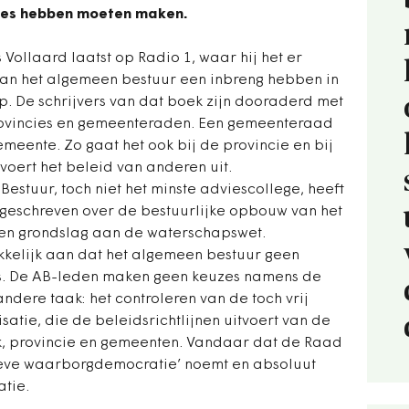
uzes hebben moeten maken.
Vollaard laatst op Radio 1, waar hij het er
van het algemeen bestuur een inbreng hebben in
. De schrijvers van dat boek zijn dooraderd met
ovincies en gemeenteraden. Een gemeenteraad
meente. Zo gaat het ook bij de provincie en bij
voert het beleid van anderen uit.
estuur, toch niet het minste adviescollege, heeft
 geschreven over de bestuurlijke opbouw van het
 ten grondslag aan de waterschapswet.
kkelijk aan dat het algemeen bestuur geen
is. De AB-leden maken geen keuzes namens de
dere taak: het controleren van de toch vrij
atie, die de beleidsrichtlijnen uitvoert van de
k, provincie en gemeenten. Vandaar dat de Raad
ieve waarborgdemocratie’ noemt en absoluut
tie.