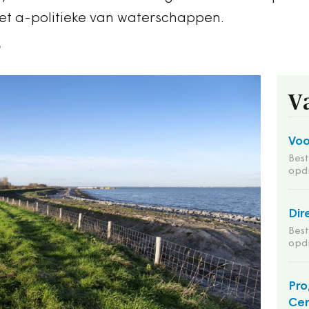
 het a-politieke van waterschappen.
3
V
Voo
Bes
opd
Dir
Bes
opd
Pro
Cen