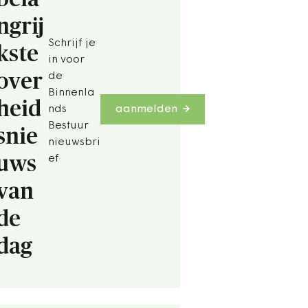
ngrij
Schrijf je
kste
in voor
over
de
Binnenla
heid
nds
aanmelden
Bestuur
snie
nieuwsbri
uws
ef
van
de
dag