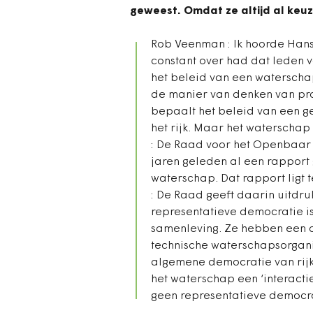
geweest. Omdat ze altijd al ke
Rob Veenman : Ik hoorde Hans 
constant over had dat leden 
het beleid van een waterschap
de manier van denken van pr
bepaalt het beleid van een ge
het rijk. Maar het waterschap 
: De Raad voor het Openbaar B
jaren geleden al een rapport
waterschap. Dat rapport ligt
: De Raad geeft daarin uitdru
representatieve democratie 
samenleving. Ze hebben een an
technische waterschapsorganis
algemene democratie van rij
het waterschap een ‘interact
geen representatieve democra