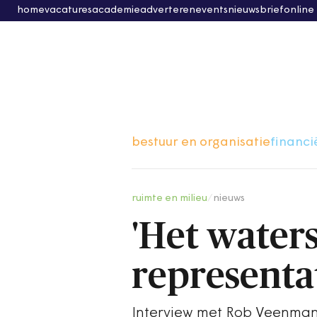
home
vacatures
academie
adverteren
events
nieuwsbrief
online
bestuur en organisatie
financi
ruimte en milieu
/
nieuws
'Het water
representa
Interview met Rob Veenman