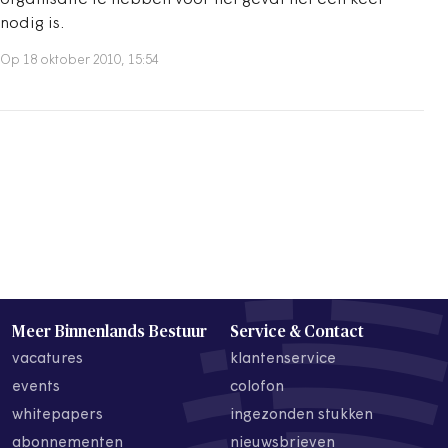
organisatie te hebben voor het geval het een keer
nodig is.
Op 18 oktober 2010, 15:54
Meer Binnenlands Bestuur
Service & Contact
vacatures
klantenservice
events
colofon
whitepapers
ingezonden stukken
abonnementen
nieuwsbrieven