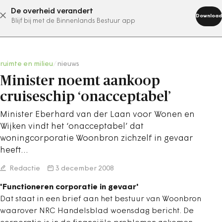
De overheid verandert
abonneer nu
Download
Blijf bij met de Binnenlands Bestuur app
ruimte en milieu
/
nieuws
Minister noemt aankoop
cruiseschip ‘onacceptabel’
Minister Eberhard van der Laan voor Wonen en
Wijken vindt het ‘onacceptabel’ dat
woningcorporatie Woonbron zichzelf in gevaar
heeft…
Redactie
3 december 2008
'Functioneren corporatie in gevaar'
Dat staat in een brief aan het bestuur van Woonbron
waarover NRC Handelsblad woensdag bericht. De