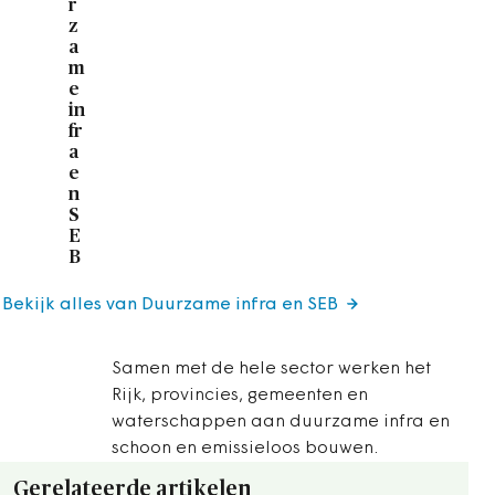
r
z
a
m
e
in
fr
a
e
n
S
E
B
Bekijk alles van Duurzame infra en SEB
Samen met de hele sector werken het
Rijk, provincies, gemeenten en
waterschappen aan duurzame infra en
schoon en emissieloos bouwen.
Gerelateerde artikelen