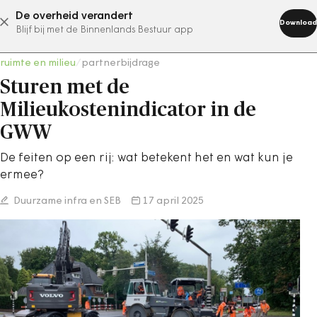
De overheid verandert
abonneer nu
Download
Blijf bij met de Binnenlands Bestuur app
ruimte en milieu
/
partnerbijdrage
Sturen met de
Milieukostenindicator in de
GWW
De feiten op een rij: wat betekent het en wat kun je
ermee?
Duurzame infra en SEB
17 april 2025