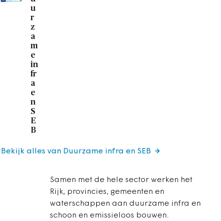
u
r
z
a
m
e
in
fr
a
e
n
S
E
B
Bekijk alles van Duurzame infra en SEB
Samen met de hele sector werken het
Rijk, provincies, gemeenten en
waterschappen aan duurzame infra en
schoon en emissieloos bouwen.