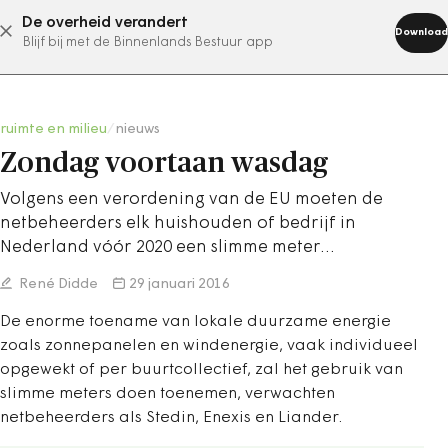
De overheid verandert
abonneer nu
Download
Blijf bij met de Binnenlands Bestuur app
ruimte en milieu
/
nieuws
Zondag voortaan wasdag
Volgens een verordening van de EU moeten de
netbeheerders elk huishouden of bedrijf in
Nederland vóór 2020 een slimme meter…
René Didde
29 januari 2016
De enorme toename van lokale duurzame energie
zoals zonnepanelen en windenergie, vaak individueel
opgewekt of per buurtcollectief, zal het gebruik van
slimme meters doen toenemen, verwachten
netbeheerders als Stedin, Enexis en Liander.