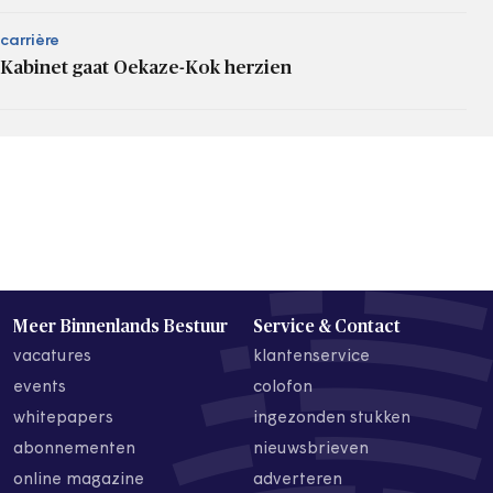
carrière
Kabinet gaat Oekaze-Kok herzien
Meer Binnenlands Bestuur
Service & Contact
vacatures
klantenservice
events
colofon
whitepapers
ingezonden stukken
abonnementen
nieuwsbrieven
online magazine
adverteren