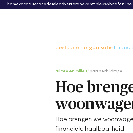
home
vacatures
academie
adverteren
events
nieuwsbrief
online
bestuur en organisatie
financi
ruimte en milieu
/
partnerbijdrage
Hoe breng
woonwagen
Hoe brengen we woonwagen
financiële haalbaarheid