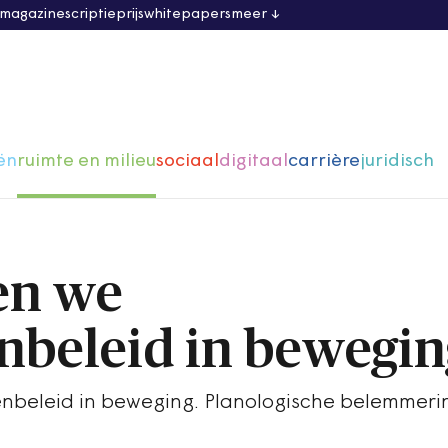
 magazine
scriptieprijs
whitepapers
meer
ën
ruimte en milieu
sociaal
digitaal
carrière
juridisch
en we
beleid in bewegin
beleid in beweging. Planologische belemmeri