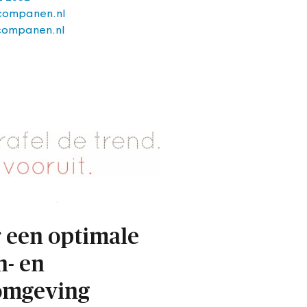
companen.nl
companen.nl
 een optimale
- en
omgeving