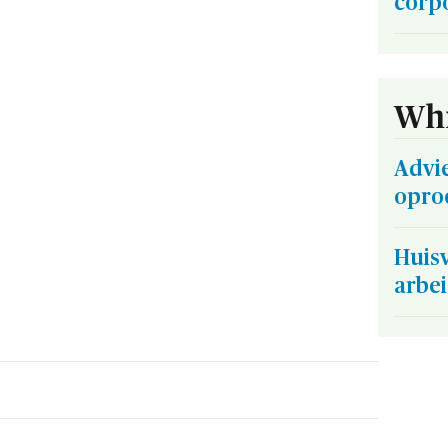
corp
Whi
Advi
oproe
Huisv
arbe