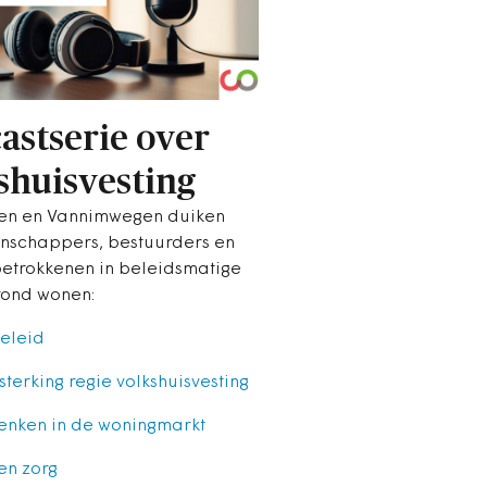
astserie over
shuisvesting
n en Vannimwegen duiken
nschappers, bestuurders en
etrokkenen in beleidsmatige
rond wonen:
eleid
sterking regie volkshuisvesting
enken in de woningmarkt
en zorg