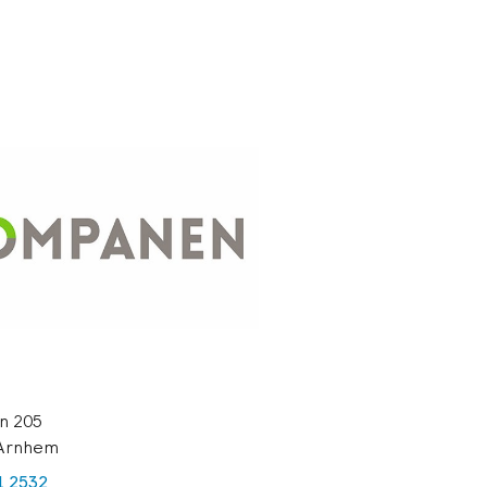
an 205
 Arnhem
1 2532