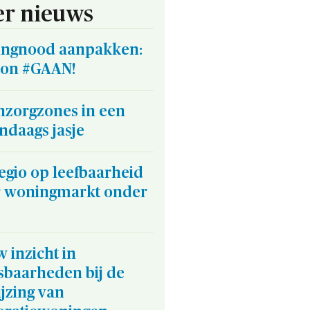
r nieuws
ngnood aanpakken:
on #GAAN!
zorgzones in een
ndaags jasje
egio op leefbaarheid
 woningmarkt onder
 inzicht in
sbaarheden bij de
jzing van