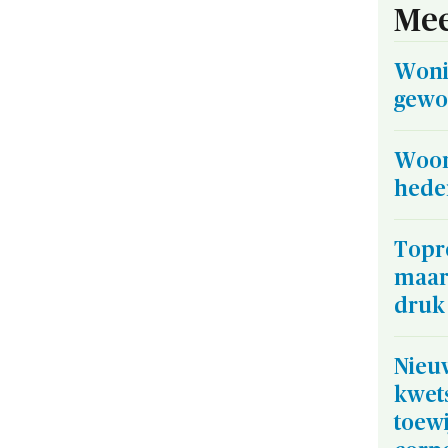
Mee
Woni
gewo
Woon
hede
Topr
maar
druk
Nieuw
kwet
toewi