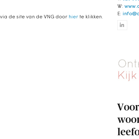
W:
www.
E:
info@
via de site van de VNG door
hier
te klikken.
Voor
woon
leef