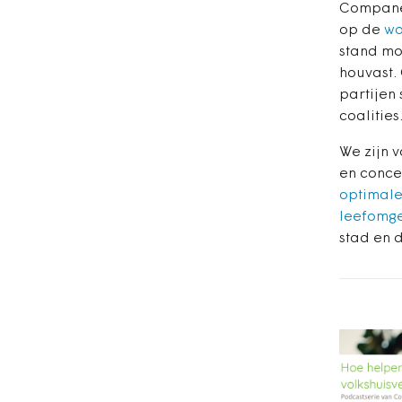
Companen
op de
wo
stand mo
houvast.
partijen
coalities
We zijn v
en conce
optimale
leefomge
stad en 