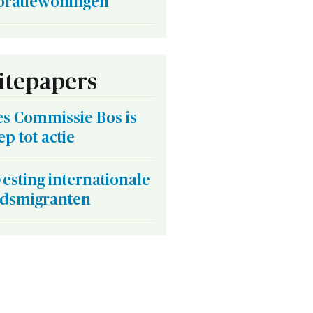
oratiewoningen
tepapers
es Commissie Bos is
p tot actie
esting internationale
idsmigranten