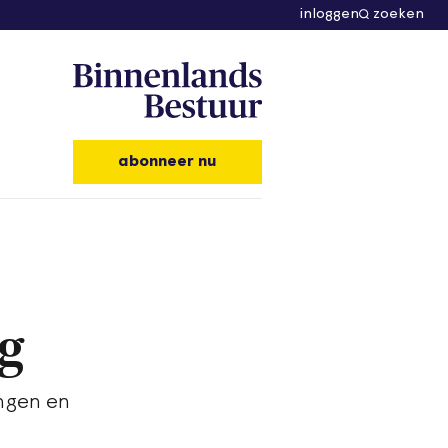
inloggen
zoeken
abonneer nu
g
ngen en