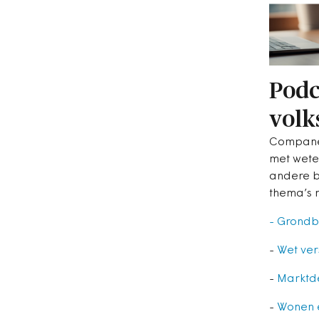
Podc
volk
Compane
met wete
andere b
thema’s 
- Grondb
-
Wet ver
-
Marktd
-
Wonen 