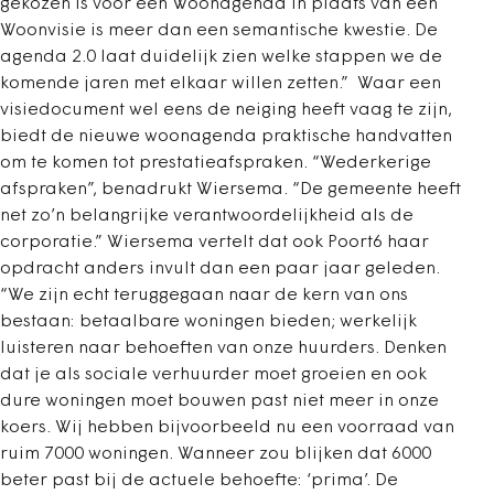
gekozen is voor een Woonagenda in plaats van een
Woonvisie is meer dan een semantische kwestie. De
agenda 2.0 laat duidelijk zien welke stappen we de
komende jaren met elkaar willen zetten.” Waar een
visiedocument wel eens de neiging heeft vaag te zijn,
biedt de nieuwe woonagenda praktische handvatten
om te komen tot prestatieafspraken. “Wederkerige
afspraken”, benadrukt Wiersema. “De gemeente heeft
net zo’n belangrijke verantwoordelijkheid als de
corporatie.” Wiersema vertelt dat ook Poort6 haar
opdracht anders invult dan een paar jaar geleden.
“We zijn echt teruggegaan naar de kern van ons
bestaan: betaalbare woningen bieden; werkelijk
luisteren naar behoeften van onze huurders. Denken
dat je als sociale verhuurder moet groeien en ook
dure woningen moet bouwen past niet meer in onze
koers. Wij hebben bijvoorbeeld nu een voorraad van
ruim 7000 woningen. Wanneer zou blijken dat 6000
beter past bij de actuele behoefte: ‘prima’. De