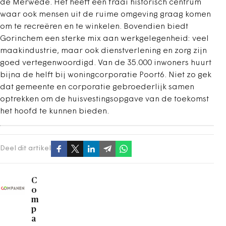
de Merwede. Het heeft een fraai historisch centrum
waar ook mensen uit de ruime omgeving graag komen
om te recreëren en te winkelen. Bovendien biedt
Gorinchem een sterke mix aan werkgelegenheid: veel
maakindustrie, maar ook dienstverlening en zorg zijn
goed vertegenwoordigd. Van de 35.000 inwoners huurt
bijna de helft bij woningcorporatie Poort6. Niet zo gek
dat gemeente en corporatie gebroederlijk samen
optrekken om de huisvestingsopgave van de toekomst
het hoofd te kunnen bieden.
Deel dit artikel
C
o
m
p
a