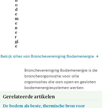
B
o
d
e
m
e
n
e
r
gi
e
Bekijk alles van Branchevereniging Bodemenergie
Branchevereniging Bodemenergie is de
brancheorganisatie voor alle
organisaties die aan open en gesloten
bodemenergiesystemen werken.
Gerelateerde artikelen
De bodem als beste, thermische bron voor