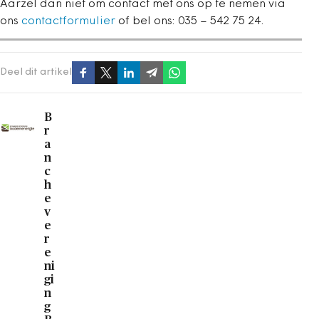
Aarzel dan niet om contact met ons op te nemen via
ons
contactformulier
of bel ons: 035 – 542 75 24.
Deel dit artikel
B
r
a
n
c
h
e
v
e
r
e
ni
gi
n
g