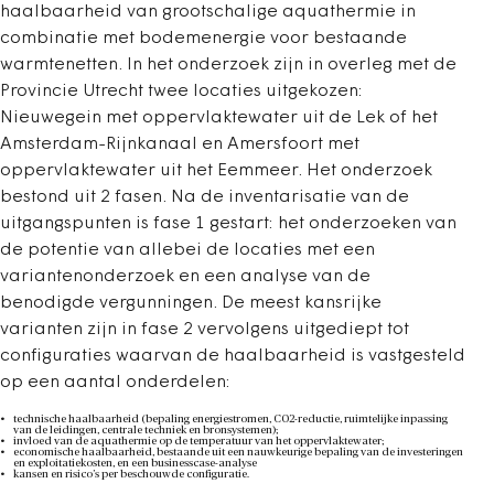
haalbaarheid van grootschalige aquathermie in
combinatie met bodemenergie voor bestaande
warmtenetten. In het onderzoek zijn in overleg met de
Provincie Utrecht twee locaties uitgekozen:
Nieuwegein met oppervlaktewater uit de Lek of het
Amsterdam-Rijnkanaal en Amersfoort met
oppervlaktewater uit het Eemmeer. Het onderzoek
bestond uit 2 fasen. Na de inventarisatie van de
uitgangspunten is fase 1 gestart: het onderzoeken van
de potentie van allebei de locaties met een
variantenonderzoek en een analyse van de
benodigde vergunningen. De meest kansrijke
varianten zijn in fase 2 vervolgens uitgediept tot
configuraties waarvan de haalbaarheid is vastgesteld
op een aantal onderdelen:
technische haalbaarheid (bepaling energiestromen, CO2-reductie, ruimtelijke inpassing
van de leidingen, centrale techniek en bronsystemen);
invloed van de aquathermie op de temperatuur van het oppervlaktewater;
economische haalbaarheid, bestaande uit een nauwkeurige bepaling van de investeringen
en exploitatiekosten, en een businesscase-analyse
kansen en risico’s per beschouwde configuratie.