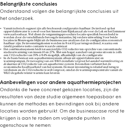
Belangrijkste conclusies
Onderstaand volgen de belangrijkste conclusies uit
het onderzoek.
Vanuit
technisch oogpunt zijn alle beschouwde configuraties haalbaar
. De invloed op het
oppervlaktewater is zowel voor het Amsterdam-Rijnkanaal als voor de Lek en het Eemmeer
verwaarloosbaar. Wel dient de vergunningsprocedure locatie-specifiek beoordeeld te
worden door de verschillende bevoegde instanties, bij verdere uitwerking Voor beide
locaties in Nieuwegein blijkt uit de businesscase-analyses dat de configuraties
economisch
haalbaar
zijn. De investeringskosten worden in 8 tot 10 jaar terugverdiend, waarna een
(sterk) positieve netto contante waarde ontstaat
Het combinatiesysteem leidt tot
aanzienlijke CO2-reducties
ten opzichte van conventionele
stadsverwarming van tussen 10 en 27%. Met een hoger aandeel van groene stroom is zelfs
een CO2-reductie van 39% á 84% mogelijk, afhankelijk van de configuratie
In de basis bestaat een aquathermiesysteem alleen uit oppervlaktewater en
warmtepompen.
De toevoeging van een WKO-installatie vergroot het aandeel warmtelevering en
de daarmee de CO2-reductie van een aquathermie-systeem
.
Bovendien verbetert het de
economische haalbaarheid van het systeem. De meer-investering is relatief snel terug te
verdienen en de CO2-reductie wordt vergroot, omdat de warmtepompcentrale vanuit de
WKO de gehele winter warmte kan leveren
Aanbevelingen voor andere aquathermieprojecten
Ondanks de twee concreet gekozen locaties, zijn de
resultaten van deze studie algemeen toepasbaar en
kunnen de methodes en bevindingen ook bij andere
locaties worden gebruikt. Om de businesscase rond te
krijgen is aan te raden om volgende punten in
ogenschouw te nemen: