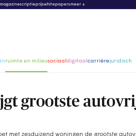
 magazine
scriptieprijs
whitepapers
meer
ën
ruimte en milieu
sociaal
digitaal
carrière
juridisch
jgt grootste autovri
t met zesduizend woningen de grootste autovri