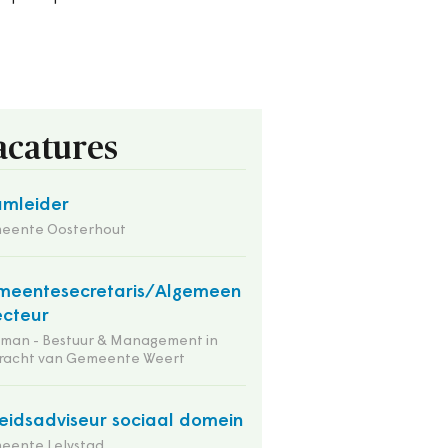
acatures
mleider
eente Oosterhout
meentesecretaris/Algemeen
ecteur
tman - Bestuur & Management in
racht van Gemeente Weert
eidsadviseur sociaal domein
eente Lelystad