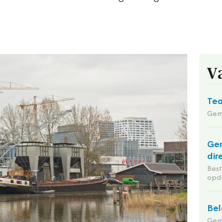
V
Tea
Gem
Ge
dir
Bes
opd
Bel
Gem