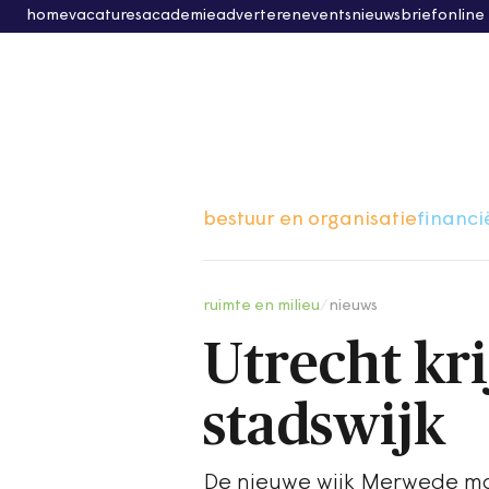
home
vacatures
academie
adverteren
events
nieuwsbrief
online
bestuur en organisatie
financi
ruimte en milieu
/
nieuws
Utrecht kri
stadswijk
De nieuwe wijk Merwede moe