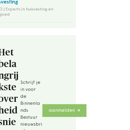
svesting
 | Experts in huisvesting en
tgoed
Het
bela
ngrij
Schrijf je
kste
in voor
over
de
Binnenla
heid
nds
aanmelden
Bestuur
snie
nieuwsbri