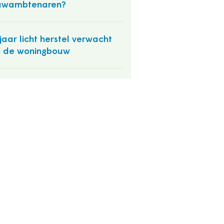
uwambtenaren?
 jaar licht herstel verwacht
 de woningbouw