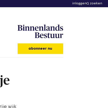
inloggen
zoeken
abonneer nu
je
je wijk