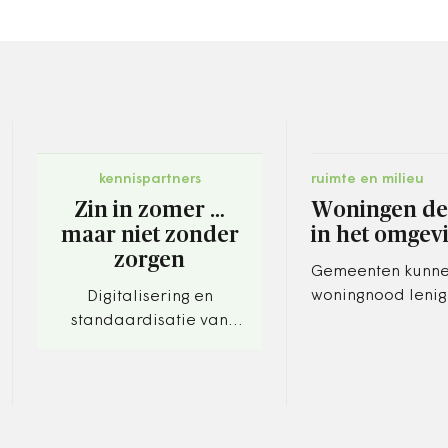
kennispartners
ruimte en milieu
Zin in zomer …
Woningen del
maar niet zonder
in het omgev
zorgen
Gemeenten kunne
woningnood leni
Digitalisering en
woningsplitsen en
standaardisatie van
woningdelen te
klimaatveranderingsdat
vereenvoudigen. 
a.
handreiking legt 
uit hoe.