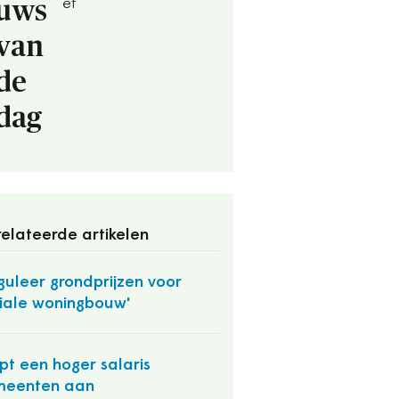
uws
ef
van
de
dag
elateerde artikelen
guleer grondprijzen voor
iale woningbouw'
pt een hoger salaris
meenten aan