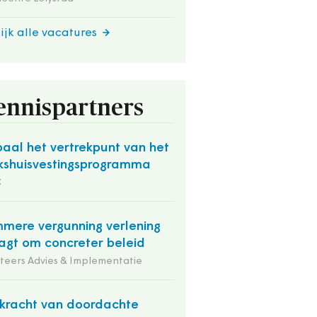
ijk alle vacatures
ennispartners
aal het vertrekpunt van het
kshuisvestingsprogramma
C
mmere vergunning verlening
agt om concreter beleid
iteers Advies & Implementatie
kracht van doordachte