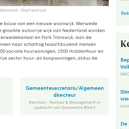
dekanaal
- Shutterstock
Bek
de bouw van een nieuwe woonwijk. Merwede
grootste autovrije wijk van Nederland worden.
t Merwedekanaal en Park Transwijk, aan de
K
unnen naar schatting twaalfduizend mensen
800 sociale huurwoningen, 1500 middenhuur en
ije sector huur- en koopwoningen, aldus de
Bep
Vol
BM
Gemeentesecretaris/Algemeen
Sli
directeur
vra
Bestman - Bestuur & Management in
Solv
opdracht van Gemeente Weert
De 