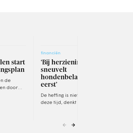
financiën
ruimt
en start
‘Bij herziening
Utr
ingsplan
sneuvelt
aut
hondenbelasting als
n de
De n
eerst’
gen door
moet
woni
De heffing is niet meer van
auto
deze tijd, denkt hoogleraar
Met een
Nede
Arjen Schep.
Platform 31