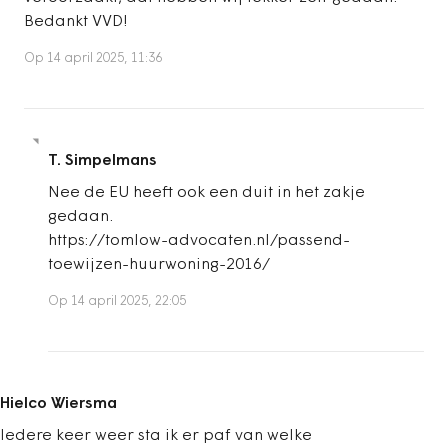
Bedankt VVD!
Op 14 april 2025, 11:36
T. Simpelmans
Nee de EU heeft ook een duit in het zakje
gedaan.
https://tomlow-advocaten.nl/passend-
toewijzen-huurwoning-2016/
Op 14 april 2025, 22:05
Hielco Wiersma
Iedere keer weer sta ik er paf van welke