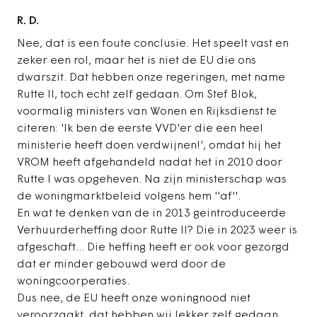
R. D.
Nee, dat is een foute conclusie. Het speelt vast en
zeker een rol, maar het is niet de EU die ons
dwarszit. Dat hebben onze regeringen, met name
Rutte II, toch echt zelf gedaan. Om Stef Blok,
voormalig ministers van Wonen en Rijksdienst te
citeren: 'Ik ben de eerste VVD'er die een heel
ministerie heeft doen verdwijnen!', omdat hij het
VROM heeft afgehandeld nadat het in 2010 door
Rutte I was opgeheven. Na zijn ministerschap was
de woningmarktbeleid volgens hem ''af''.
En wat te denken van de in 2013 geintroduceerde
Verhuurderheffing door Rutte II? Die in 2023 weer is
afgeschaft... Die heffing heeft er ook voor gezorgd
dat er minder gebouwd werd door de
woningcoorperaties.
Dus nee, de EU heeft onze woningnood niet
veroorzaakt, dat hebben wij lekker zelf gedaan.