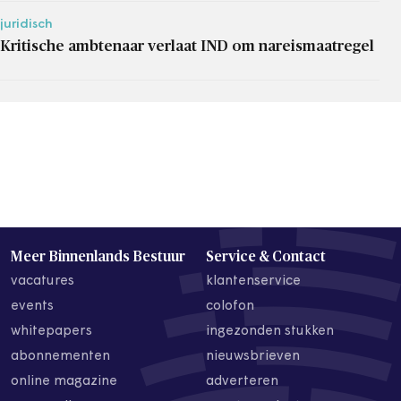
juridisch
Kritische ambtenaar verlaat IND om nareismaatregel
Meer Binnenlands Bestuur
Service & Contact
vacatures
klantenservice
events
colofon
whitepapers
ingezonden stukken
abonnementen
nieuwsbrieven
online magazine
adverteren