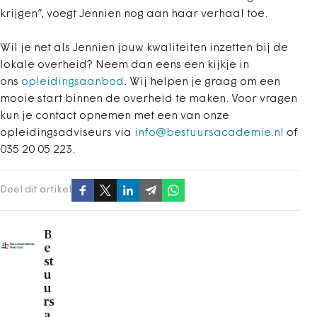
krijgen”, voegt Jennien nog aan haar verhaal toe.
Wil je net als Jennien jouw kwaliteiten inzetten bij de
lokale overheid? Neem dan eens een kijkje in
ons
opleidingsaanbod
. Wij helpen je graag om een
mooie start binnen de overheid te maken. Voor vragen
kun je contact opnemen met een van onze
opleidingsadviseurs via
info@bestuursacademie.nl
of
035 20 05 223.
Deel dit artikel
B
e
st
u
u
rs
a