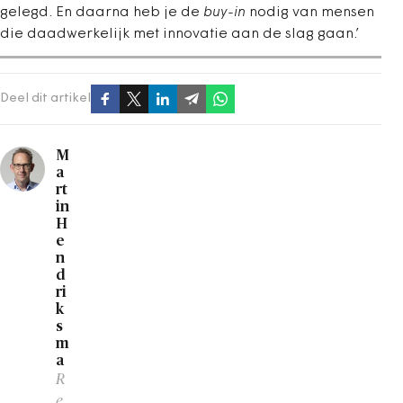
gelegd. En daarna heb je de
buy-in
nodig van mensen
die daadwerkelijk met innovatie aan de slag gaan.’
Deel dit artikel
M
a
rt
in
H
e
n
d
ri
k
s
m
a
R
e