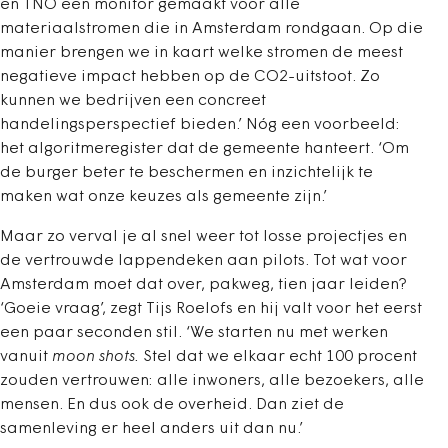
en TNO een monitor gemaakt voor alle
materiaalstromen die in Amsterdam rondgaan. Op die
manier brengen we in kaart welke stromen de meest
negatieve impact hebben op de CO2-uitstoot. Zo
kunnen we bedrijven een concreet
handelingsperspectief bieden.’ Nóg een voorbeeld:
het algoritmeregister dat de gemeente hanteert. ‘Om
de burger beter te beschermen en inzichtelijk te
maken wat onze keuzes als gemeente zijn.’
Maar zo verval je al snel weer tot losse projectjes en
de vertrouwde lappendeken aan pilots. Tot wat voor
Amsterdam moet dat over, pakweg, tien jaar leiden?
‘Goeie vraag’, zegt Tijs Roelofs en hij valt voor het eerst
een paar seconden stil. ‘We starten nu met werken
vanuit
moon shots.
Stel dat we elkaar echt 100 procent
zouden vertrouwen: alle inwoners, alle bezoekers, alle
mensen. En dus ook de overheid. Dan ziet de
samenleving er heel anders uit dan nu.’