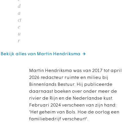
d
a
ct
e
u
r
Bekijk alles van Martin Hendriksma
Martin Hendriksma was van 2017 tot april
2026 redacteur ruimte en milieu bij
Binnenlands Bestuur. Hij publiceerde
daarnaast boeken over onder meer de
rivier de Rijn en de Nederlandse kust.
Februari 2024 verscheen van zijn hand:
'Het geheim van Bols. Hoe de oorlog een
familiebedrijf verscheurt'.