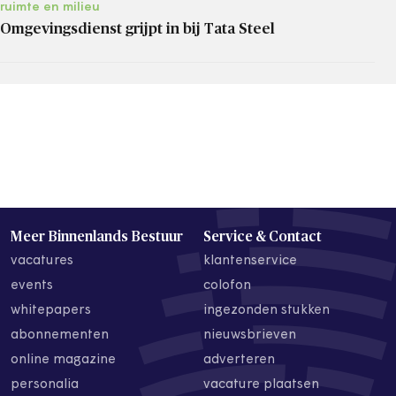
ruimte en milieu
Omgevingsdienst grijpt in bij Tata Steel
Meer Binnenlands Bestuur
Service & Contact
vacatures
klantenservice
events
colofon
whitepapers
ingezonden stukken
abonnementen
nieuwsbrieven
online magazine
adverteren
personalia
vacature plaatsen