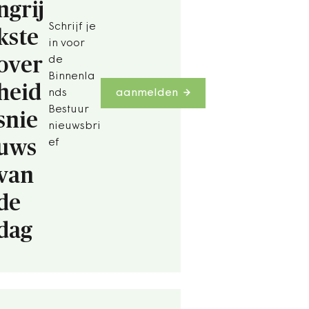
ngrij
Schrijf je
kste
in voor
over
de
Binnenla
heid
nds
aanmelden
Bestuur
snie
nieuwsbri
uws
ef
van
de
dag