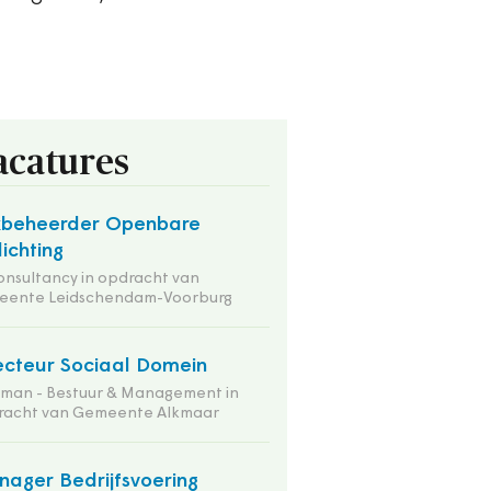
acatures
kbeheerder Openbare
lichting
onsultancy in opdracht van
eente Leidschendam-Voorburg
ecteur Sociaal Domein
tman - Bestuur & Management in
racht van Gemeente Alkmaar
ager Bedrijfsvoering