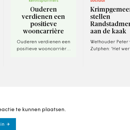
kennispartners
sociaal
Ouderen
Krimpgemee
verdienen een
stellen
positieve
Randstadment
wooncarrière
aan de kaak
Ouderen verdienen een
Wethouder Peter
positieve wooncarrière.
Zutphen: 'Het wer
De opgave als het gaat
mensen over de sc
om ouderenhuisvesting
kieperen. Als ze 
is enorm. Tegelijkertijd
kieperen een mini
lijken…
de…
eactie te kunnen plaatsen.
in