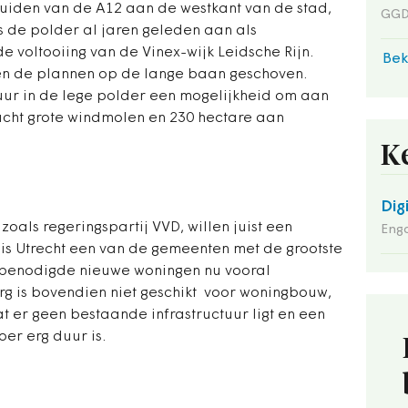
zuiden van de A12 aan de westkant van de stad,
GGD
s de polder al jaren geleden aan als
e voltooiing van de Vinex-wijk Leidsche Rijn.
Bek
en de plannen op de lange baan geschoven.
ur in de lege polder een mogelijkheid om aan
acht grote windmolen en 230 hectare aan
K
Dig
zoals regeringspartij VVD, willen juist een
Enga
 Utrecht een van de gemeenten met de grootste
 benodigde nieuwe woningen nu vooral
rg is bovendien niet geschikt voor woningbouw,
 er geen bestaande infrastructuur ligt en een
er erg duur is.