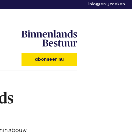
inloggen
zoeken
abonneer nu
ds
oningbouw,