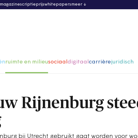
 magazine
scriptieprijs
whitepapers
meer
ën
ruimte en milieu
sociaal
digitaal
carrière
juridisch
w Rijnenburg stee
g
enburg bij Utrecht gebruikt gaat worden voor w