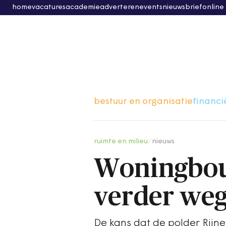
home
vacatures
academie
adverteren
events
nieuwsbrief
online
bestuur en organisatie
financi
ruimte en milieu
/
nieuws
Woningbou
verder we
De kans dat de polder Rijn