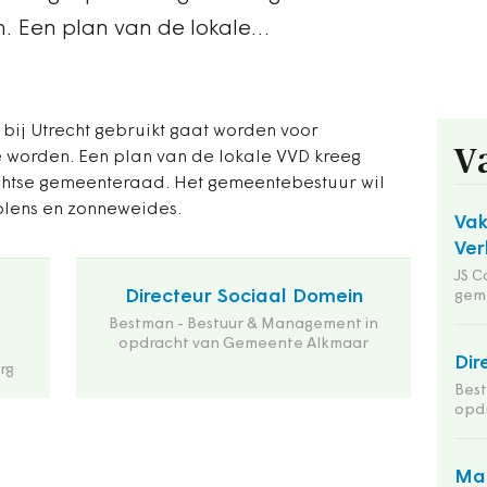
en. Een plan van de lokale…
bij Utrecht gebruikt gaat worden voor
V
te worden. Een plan van de lokale VVD kreeg
chtse gemeenteraad. Het gemeentebestuur wil
lens en zonneweides.
Va
Ver
JS C
Directeur Sociaal Domein
gem
Bestman - Bestuur & Management in
opdracht van Gemeente Alkmaar
Dir
rg
Bes
opd
Man