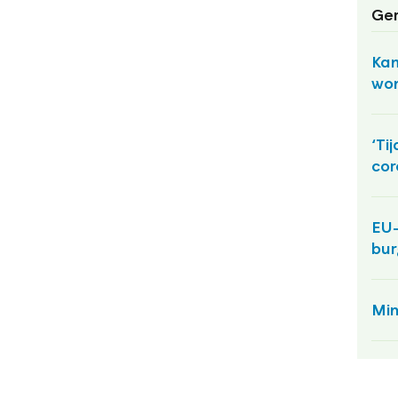
Ger
Kam
wo
‘Ti
cor
EU-
bur
Min