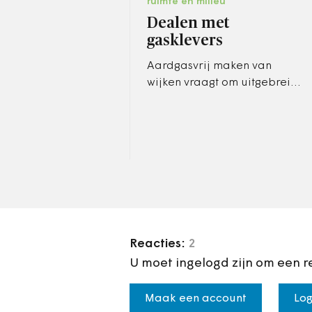
ruimte en milieu
Dealen met
gasklevers
Aardgasvrij maken van
wijken vraagt om uitgebreid
instrumentarium: royale
middelen om wijkbewoners
te betrekken in de transitie
en –…
Reacties:
2
U moet ingelogd zijn om een r
Maak een account
Log