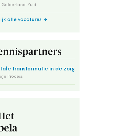
 Gelderland-Zuid
ijk alle vacatures
ennispartners
itale transformatie in de zorg
ge Process
Het
bela