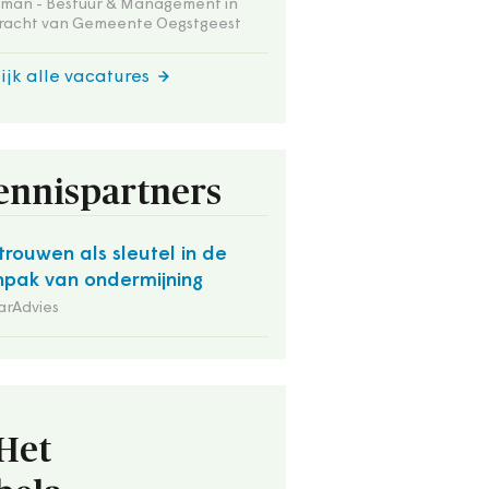
tman - Bestuur & Management in
racht van Gemeente Oegstgeest
ijk alle vacatures
ennispartners
trouwen als sleutel in de
pak van ondermijning
arAdvies
Het