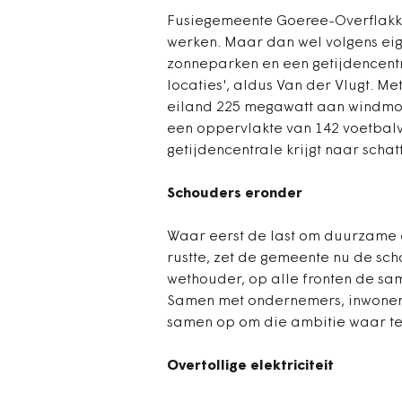
Fusiegemeente Goeree-Overflakke
werken. Maar dan wel volgens eig
zonneparken en een getijdencentr
locaties', aldus Van der Vlugt. Me
eiland 225 megawatt aan windmol
een oppervlakte van 142 voetbal
getijdencentrale krijgt naar sch
Schouders eronder
Waar eerst de last om duurzame 
rustte, zet de gemeente nu de sc
wethouder, op alle fronten de same
Samen met ondernemers, inwoners, 
samen op om die ambitie waar te
Overtollige elektriciteit