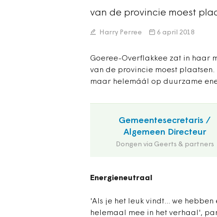
van de provincie moest pl
Harry Perree
6 april 2018
Goeree-Overflakkee zat in haar
van de provincie moest plaatsen.
maar helemáál op duurzame energ
Gemeentesecretaris /
Algemeen Directeur
Dongen via Geerts & partners
Energieneutraal
'Als je het leuk vindt... we hebb
helemaal mee in het verhaal', pa