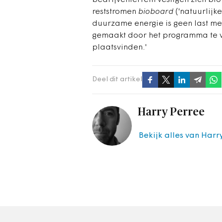
bedrijventerrein vestigen zich bio
reststromen
bioboard
('natuurlijk
duurzame energie is geen last me
gemaakt door het programma te ve
plaatsvinden.'
Deel dit artikel
Harry Perree
Bekijk alles van Harr