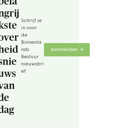
bela
ngrij
Schrijf je
kste
in voor
over
de
Binnenla
heid
nds
aanmelden
Bestuur
snie
nieuwsbri
uws
ef
van
de
dag