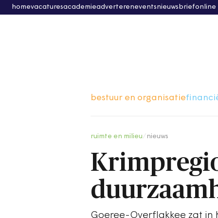
home
vacatures
academie
adverteren
events
nieuwsbrief
online
bestuur en organisatie
financi
ruimte en milieu
/
nieuws
Krimpregi
duurzaamh
Goeree-Overflakkee zat in