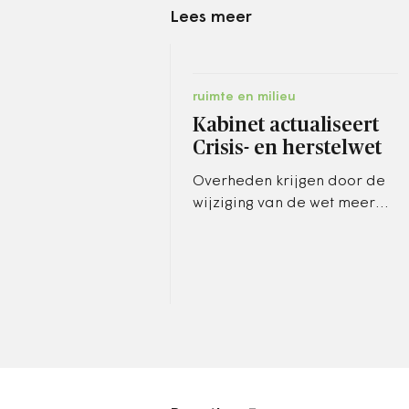
Lees meer
ruimte en milieu
Kabinet actualiseert
Crisis- en herstelwet
Overheden krijgen door de
wijziging van de wet meer
mogelijkheden om onder de
vlag ervan projecten te
realiseren en procedures
te…