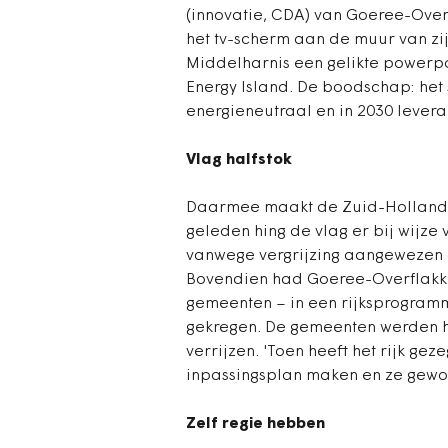
(innovatie, CDA) van Goeree-Over
het tv-scherm aan de muur van zi
Middelharnis een gelikte powerp
Energy Island. De boodschap: het 
energieneutraal en in 2030 levera
Vlag halfstok
Daarmee maakt de Zuid-Hollands
geleden hing de vlag er bij wijze 
vanwege vergrijzing aangewezen a
Bovendien had Goeree-Overflakkee
gemeenten – in een rijksprogra
gekregen. De gemeenten werden h
verrijzen. 'Toen heeft het rijk ge
inpassingsplan maken en ze gewoo
Zelf regie hebben