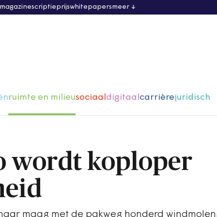
 magazine
scriptieprijs
whitepapers
meer
ën
ruimte en milieu
sociaal
digitaal
carrière
juridisch
o wordt koploper
eid
 haar maag met de pakweg honderd windmolens