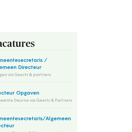
acatures
eentesecretaris /
emeen Directeur
en via Geerts & partners
ecteur Opgaven
ente Deurne via Geerts & Partners
meentesecretaris/Algemeen
ecteur