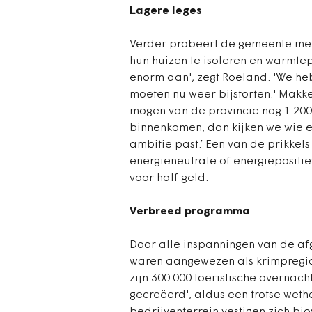
Lagere leges
Verder probeert de gemeente met
hun huizen te isoleren en warmte
enorm aan', zegt Roeland. 'We he
moeten nu weer bijstorten.' Makk
mogen van de provincie nog 1.20
binnenkomen, dan kijken we wie 
ambitie past.’ Een van de prikkels
energieneutrale of energiepositi
voor half geld.
Verbreed programma
Door alle inspanningen van de af
waren aangewezen als krimpregio 
zijn 300.000 toeristische overna
gecreëerd', aldus een trotse wet