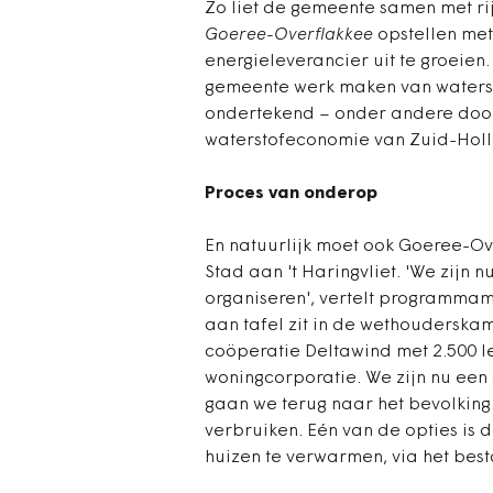
Zo liet de gemeente samen met ri
Goeree-Overflakkee
opstellen met 
energieleverancier uit te groeien. 
gemeente werk maken van watersto
ondertekend – onder andere door
waterstofeconomie van Zuid-Holl
Proces van onderop
En natuurlijk moet ook Goeree-Ove
Stad aan 't Haringvliet. 'We zijn 
organiseren', vertelt programma
aan tafel zit in de wethouderska
coöperatie Deltawind met 2.500 l
woningcorporatie. We zijn nu een
gaan we terug naar het bevolking
verbruiken. Eén van de opties is
huizen te verwarmen, via het bes