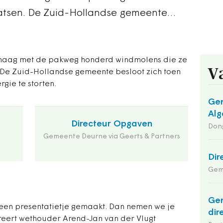
aatsen. De Zuid-Hollandse gemeente…
 maag met de pakweg honderd windmolens die ze
V
 De Zuid-Hollandse gemeente besloot zich toen
ie te storten.
Gem
Alg
Directeur Opgaven
Dong
Gemeente Deurne via Geerts & Partners
Dir
Geme
Ge
en een presentatietje gemaakt. Dan nemen we je
dir
reert wethouder Arend-Jan van der Vlugt