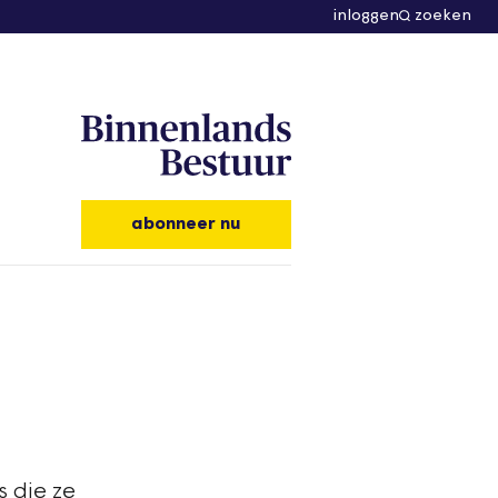
inloggen
zoeken
abonneer nu
 die ze