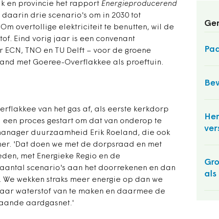
jk en provincie het rapport
Energieproducerend
daarin drie scenario's om in 2030 tot
Ger
Om overtollige elektriciteit te benutten, wil de
f. Eind vorig jaar is een convenant
Paa
 ECN, TNO en TU Delft – voor de groene
and met Goeree-Overflakkee als proeftuin.
Bew
rflakkee van het gas af, als eerste kerkdorp
Her
nu een proces gestart om dat van onderop te
ver
manager duurzaamheid Erik Roeland, die ook
mer. 'Dat doen we met de dorpsraad en met
eden, met Energieke Regio en de
Gro
 aantal scenario's aan het doorrekenen en dan
als
. We wekken straks meer energie op dan we
 daar waterstof van te maken en daarmee de
taande aardgasnet.'