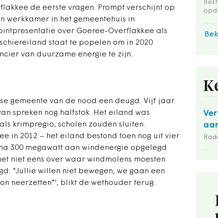
Bes
flakkee de eerste vragen. Prompt verschijnt op
opd
jn werkkamer in het gemeentehuis in
ointpresentatie over Goeree-Overflakkee als
Bek
schiereiland staat te popelen om in 2020
ncier van duurzame energie te zijn.
K
e gemeente van de nood een deugd. Vijf jaar
van spreken nog halfstok. Het eiland was
Ver
ls krimpregio, scholen zouden sluiten.
aan
 in 2012 – het eiland bestond toen nog uit vier
Rad
mma 300 megawatt aan windenergie opgelegd
et niet eens over waar windmolens moesten
zegd: "Jullie willen niet bewegen, we gaan een
n neerzetten"', blikt de wethouder terug.