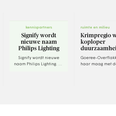
kennispartners
ruimte en milieu
Signify wordt
Krimpregio 
nieuwe naam
koploper
Philips Lighting
duurzaamhe
Signify wordt nieuwe
Goeree-Overflakk
naam Philips Lighting. De
haar maag met d
naam moet worden
honderd windmole
gezien als een
van de provincie
'intelligente taal, die
plaatsen. De Zui
verbindingen maakt en
gemeente…
betekenis…