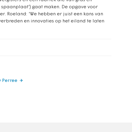
vergisters en een fabriek die van gras en
e spaanplaat') gaat maken. De opgave voor
er. Roeland: 'We hebben er juist een kans van
rbreden en innovaties op het eiland te laten
y Perree