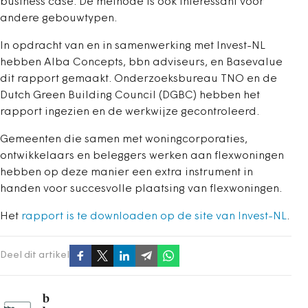
business case. De methode is ook interessant voor
andere gebouwtypen.
In opdracht van en in samenwerking met Invest-NL
hebben Alba Concepts, bbn adviseurs, en Basevalue
dit rapport gemaakt. Onderzoeksbureau TNO en de
Dutch Green Building Council (DGBC) hebben het
rapport ingezien en de werkwijze gecontroleerd.
Gemeenten die samen met woningcorporaties,
ontwikkelaars en beleggers werken aan flexwoningen
hebben op deze manier een extra instrument in
handen voor succesvolle plaatsing van flexwoningen.
Het
rapport is te downloaden op de site van Invest-NL
.
Deel dit artikel
b