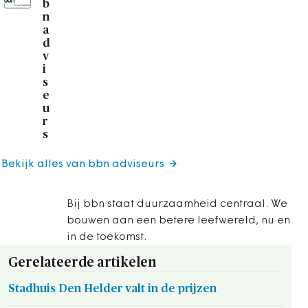
b
n
a
d
v
i
s
e
u
r
s
Bekijk alles van bbn adviseurs
Bij bbn staat duurzaamheid centraal. We
bouwen aan een betere leefwereld, nu en
in de toekomst.
Gerelateerde artikelen
Stadhuis Den Helder valt in de prijzen