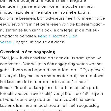
binnen de budgettaire kaders? Een integrale
benadering is vereist om kostenimpact en milieu-
impact inzichtelijk te maken en zo met elkaar in
balans te brengen. bbn adviseurs heeft ruim een halve
eeuw ervaring in het berekenen van de kostenimpact –
nu zetten ze hun kennis ook in om tegelijk de milieu-
impact te bepalen.
Renoir Hooft
en
Dion
Verheij
leggen uit hoe ze dit doen.
Overzicht in één oogopslag
“Stel, je wilt als ontwikkelaar een duurzaam gebouw
neerzetten. Dan wil je in één oogopslag weten wat het
gebruik van een bepaald materiaal aan CO
₂
oplevert
in vergelijking met een ander materiaal, maar ook wat
het kost om dat materiaal in te zetten,
” schetst
Renoir.
“Idealiter kan je in elk stadium bij één partij
terecht voor zo’n overzicht,” voegt Dion toe. “Wij kijken
al vanaf een vroeg stadium naar zowel financiële
kosten als milieu-impact, zodat je in één oogopslag