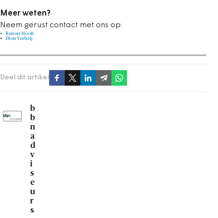
Meer weten?
Neem gerust contact met ons op:
Renoir Hooft
Dion Verheij
Deel dit artikel
b
b
n
a
d
v
i
s
e
u
r
s