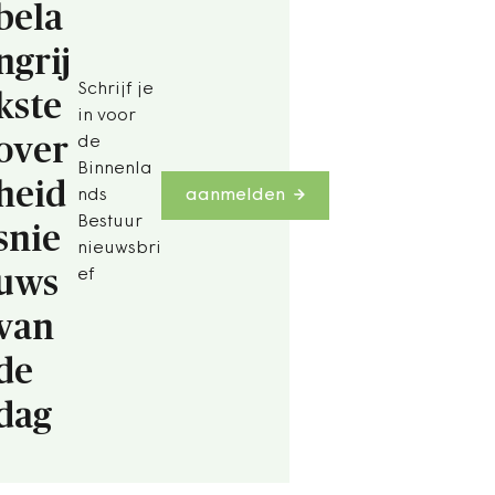
bela
ngrij
Schrijf je
kste
in voor
over
de
Binnenla
heid
nds
aanmelden
Bestuur
snie
nieuwsbri
uws
ef
van
de
dag