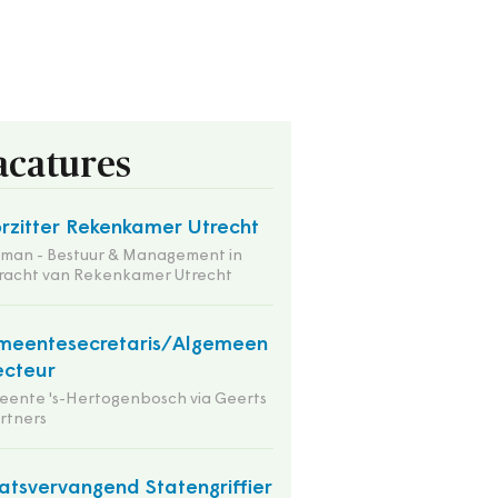
acatures
rzitter Rekenkamer Utrecht
tman - Bestuur & Management in
racht van Rekenkamer Utrecht
meentesecretaris/Algemeen
ecteur
ente 's-Hertogenbosch via Geerts
rtners
atsvervangend Statengriffier