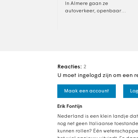
In Almere gaan ze
autoverkeer, openbaar
vervoer en fietsers zo dicht
mogelijk langs elkaar laten
rijden. Dat is het plan van
wethouder…
Reacties:
2
U moet ingelogd zijn om een r
Maak een account
Log
Erik Fontijn
Nederland is een klein landje dat 
nog net geen Italiaanse toestande
kunnen rollen? Ëén wetenschappe