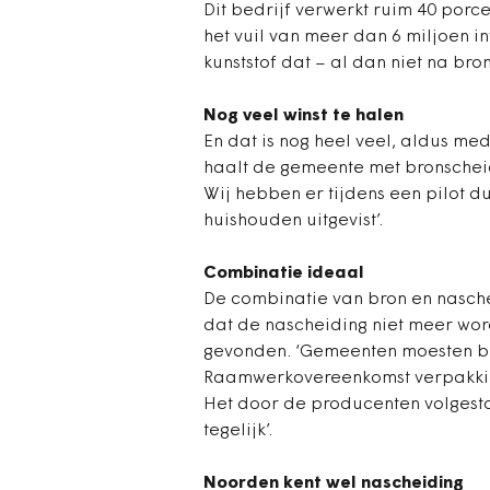
Dit bedrijf verwerkt ruim 40 porce
het vuil van meer dan 6 miljoen in
kunststof dat – al dan niet na bro
Nog veel winst te halen
En dat is nog heel veel, aldus me
haalt de gemeente met bronscheid
Wij hebben er tijdens een pilot d
huishouden uitgevist’.
Combinatie ideaal
De combinatie van bron en nasche
dat de nascheiding niet meer word
gevonden. ‘Gemeenten moesten b
Raamwerkovereenkomst verpakkinge
Het door de producenten volgesto
tegelijk’.
Noorden kent wel nascheiding