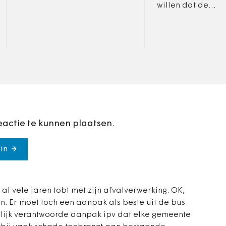
kinderpsycholoog werkzaam
willen dat de
- toen ze hoorde van mijn
verpakkingsindust
nieuwe…
voor bronscheidi
nascheiding van h
uit het restafval.
eactie te kunnen plaatsen.
in
al vele jaren tobt met zijn afvalverwerking. OK,
n. Er moet toch een aanpak als beste uit de bus
lijk verantwoorde aanpak ipv dat elke gemeente