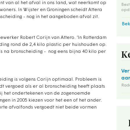
nt van al het afval in ons land, wat neerkomt op
Bes
woners. In Wijster en Groningen scheidt Attera
opdr
nscheiding - nog in het aangeboden afval zit.
Bek
dewerker Robert Corijn van Attero. ‘In Rotterdam
ing rond de 2,4 kilo plastic per huishouden op.
us na bronscheiding - nog eens bijna 40 kilo per
K
Ver
aan
iding is volgens Corijn optimaal. Probleem is
Rad
t vergoed als er al bronscheiding heeft plaats
ij het ondertekenen van de zogenoemde
n in 2005 kiezen voor het een of het ander.
rte afvalfonds vergoedt niet beide vormen