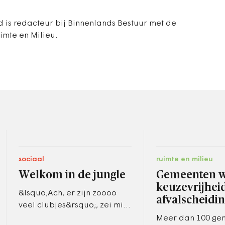
d is redacteur bij Binnenlands Bestuur met de
imte en Milieu.
sociaal
ruimte en milieu
Welkom in de jungle
Gemeenten w
keuzevrijhei
&lsquo;Ach, er zijn zoooo
afvalscheidi
veel clubjes&rsquo;, zei mijn
vriendin - 35 jaar als
Meer dan 100 ge