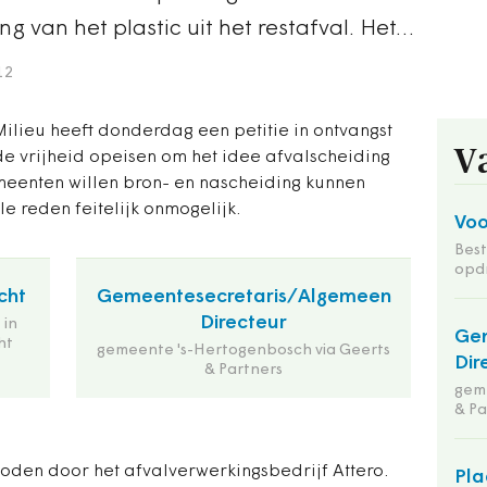
g van het plastic uit het restafval. Het…
12
ilieu heeft donderdag een petitie in ontvangst
V
 vrijheid opeisen om het idee afvalscheiding
meenten willen bron- en nascheiding kunnen
e reden feitelijk onmogelijk.
Voo
Bes
opd
cht
Gemeentesecretaris/Algemeen
Directeur
 in
Ge
ht
gemeente 's-Hertogenbosch via Geerts
Dir
& Partners
geme
& Pa
oden door het afvalverwerkingsbedrijf Attero.
Pla