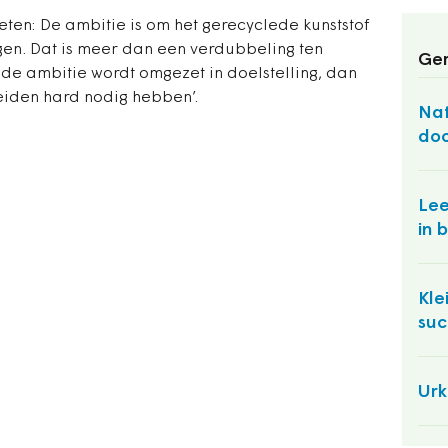
eten: De ambitie is om het gerecyclede kunststof
gen. Dat is meer dan een verdubbeling ten
Ger
 de ambitie wordt omgezet in doelstelling, dan
eiden hard nodig hebben’.
Na
do
Lee
in 
Kle
suc
Urk