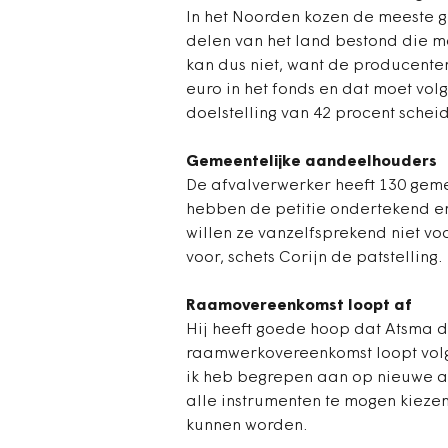
In het Noorden kozen de meeste 
delen van het land bestond die mo
kan dus niet, want de producenten 
euro in het fonds en dat moet vo
doelstelling van 42 procent scheid
Gemeentelijke aandeelhouders
De afvalverwerker heeft 130 gem
hebben de petitie ondertekend e
willen ze vanzelfsprekend niet vo
voor, schets Corijn de patstelling.
Raamovereenkomst loopt af
Hij heeft goede hoop dat Atsma d
raamwerkovereenkomst loopt volge
ik heb begrepen aan op nieuwe a
alle instrumenten te mogen kiez
kunnen worden.