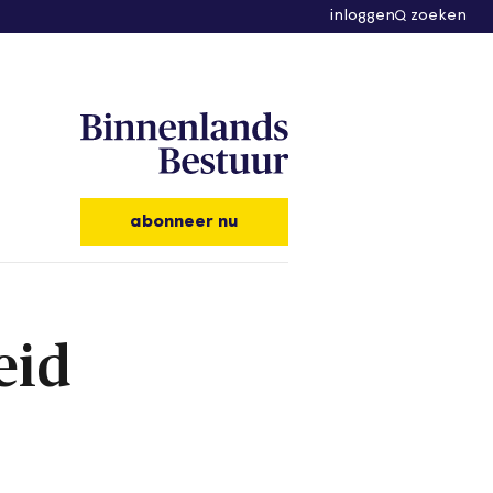
inloggen
zoeken
abonneer nu
eid