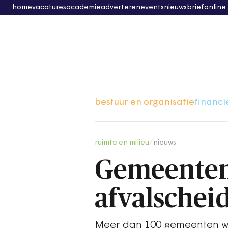
home
vacatures
academie
adverteren
events
nieuwsbrief
online
bestuur en organisatie
financi
ruimte en milieu
/
nieuws
Gemeenten 
afvalschei
Meer dan 100 gemeenten wil