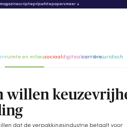
 magazine
scriptieprijs
whitepapers
meer
ën
ruimte en milieu
sociaal
digitaal
carrière
juridisch
willen keuzevrijh
ding
len dat de verpakkingsindustrie betaalt voor