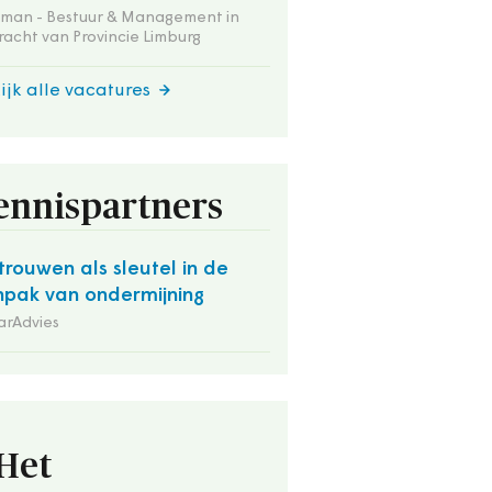
tman - Bestuur & Management in
acht van Provincie Limburg
ijk alle vacatures
ennispartners
trouwen als sleutel in de
pak van ondermijning
arAdvies
Het