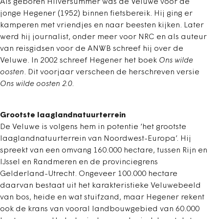
Als geboren Hilversummer was de Veluwe voor de
jonge Hegener (1952) binnen fietsbereik. Hij ging er
kamperen met vriendjes en naar beesten kijken. Later
werd hij journalist, onder meer voor NRC en als auteur
van reisgidsen voor de ANWB schreef hij over de
Veluwe. In 2002 schreef Hegener het boek
Ons wilde
oosten
. Dit voorjaar verscheen de herschreven versie
Ons wilde oosten 2.0
.
Grootste laaglandnatuurterrein
De Veluwe is volgens hem in potentie ‘het grootste
laaglandnatuurterrein van Noordwest-Europa’. Hij
spreekt van een omvang 160.000 hectare, tussen Rijn en
IJssel en Randmeren en de provinciegrens
Gelderland-Utrecht. Ongeveer 100.000 hectare
daarvan bestaat uit het karakteristieke Veluwebeeld
van bos, heide en wat stuifzand, maar Hegener rekent
ook de krans van vooral landbouwgebied van 60.000