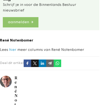
Schrijf je in voor de Binnenlands Bestuur
nieuwsbrief
aanmelden
René Notenbomer
Lees
hier
meer columns van René Notenbomer
Deel dit artikel
R
e
n
é
N
o
t