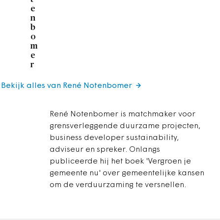
e
n
b
o
m
e
r
Bekijk alles van René Notenbomer
René Notenbomer is matchmaker voor
grensverleggende duurzame projecten,
business developer sustainability,
adviseur en spreker. Onlangs
publiceerde hij het boek 'Vergroen je
gemeente nu' over gemeentelijke kansen
om de verduurzaming te versnellen.