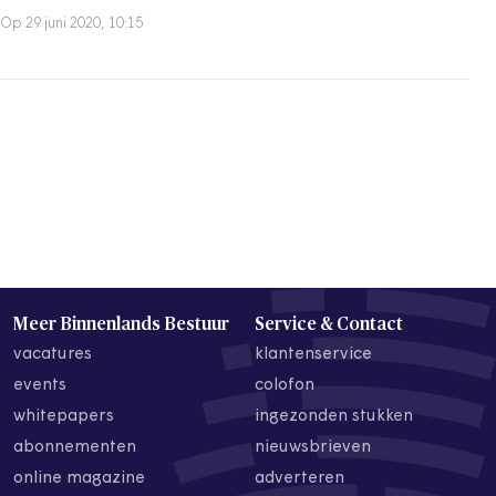
Op 29 juni 2020, 10:15
Meer Binnenlands Bestuur
Service & Contact
vacatures
klantenservice
events
colofon
whitepapers
ingezonden stukken
abonnementen
nieuwsbrieven
online magazine
adverteren