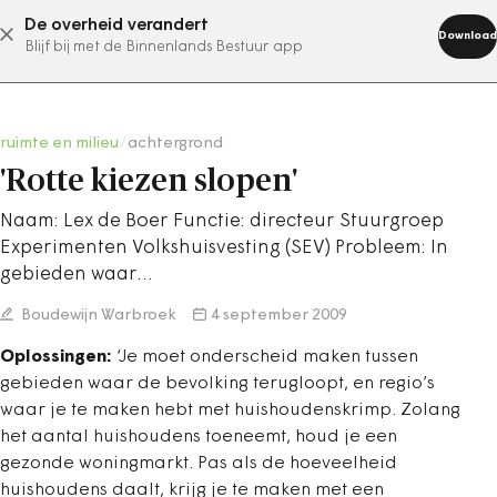
De overheid verandert
abonneer nu
Download
Blijf bij met de Binnenlands Bestuur app
ruimte en milieu
/
achtergrond
'Rotte kiezen slopen'
Naam: Lex de Boer Functie: directeur Stuurgroep
Experimenten Volkshuisvesting (SEV) Probleem: In
gebieden waar…
Boudewijn Warbroek
4 september 2009
Oplossingen:
‘Je moet onderscheid maken tussen
gebieden waar de bevolking terugloopt, en regio’s
waar je te maken hebt met huishoudenskrimp. Zolang
het aantal huishoudens toeneemt, houd je een
gezonde woningmarkt. Pas als de hoeveelheid
huishoudens daalt, krijg je te maken met een