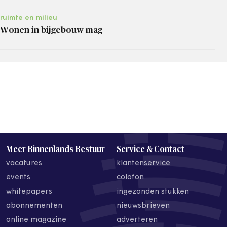
ruimte en milieu
Wonen in bijgebouw mag
Meer Binnenlands Bestuur
Service & Contact
vacatures
klantenservice
events
colofon
whitepapers
ingezonden stukken
abonnementen
nieuwsbrieven
online magazine
adverteren