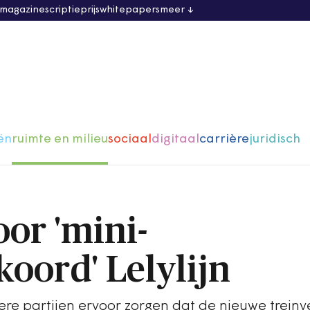
 magazine
scriptieprijs
whitepapers
meer
ën
ruimte en milieu
sociaal
digitaal
carrière
juridisch
or 'mini-
oord' Lelylijn
re partijen ervoor zorgen dat de nieuwe treinv