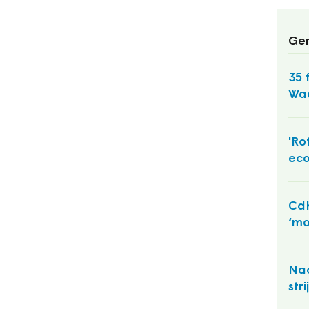
Ger
35 
Wa
'Ro
eco
CdK
‘mo
Nao
str