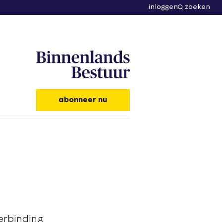
inloggen
zoeken
abonneer nu
erbinding