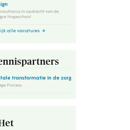
ign
onsultancy in opdracht van de
gse Hogeschool
ijk alle vacatures
ennispartners
itale transformatie in de zorg
ge Process
Het