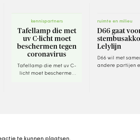
kennispartners
ruimte en milieu
Tafellamp die met
D66 gaat voor
uv C-licht moet
stembusakko
beschermen tegen
Lelylijn
coronavirus
D66 wil met same
andere partijen 
Tafellamp die met uv C-
zorgen dat de ni
licht moet beschermen
treinverbinding t
tegen coronavirus.
Lelystad, Drachte
Groningen - ook w
bekend…
eactie te kunnen plaatsen.