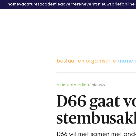
home
vacatures
academie
adverteren
events
nieuwsbrief
online
bestuur en organisatie
financi
ruimte en milieu
/
nieuws
D66 gaat vo
stembusakk
D66 wil met samen met ande