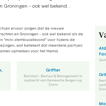
en Groningen - ook wel bekend…
tijen ervoor zorgen dat de nieuwe
V
Drachten en Groningen - ook wel bekend als de
t een "mini-stembusakkoord" voor tijdens de
ingen, wat betekent dat meerdere partijen
Afd
samen optrekken voor het thema.
Fac
Gem
e,
Griffier
Gri
Bestman - Bestuur & Management in
opdracht van Gemeente Bergen op
Bes
Zoom
opd
Zoo
Man