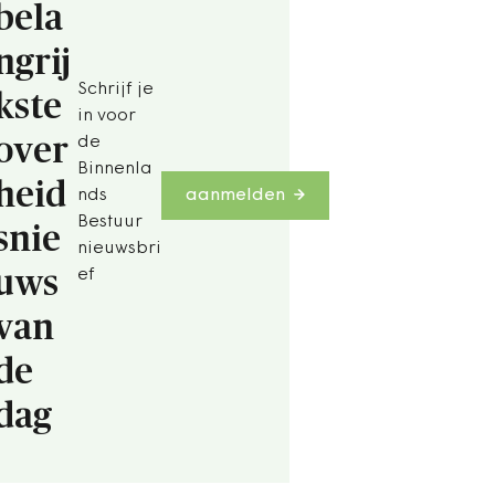
bela
ngrij
Schrijf je
kste
in voor
over
de
Binnenla
heid
nds
aanmelden
Bestuur
snie
nieuwsbri
uws
ef
van
de
dag